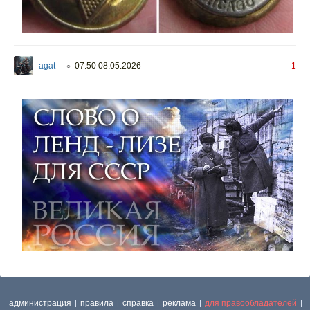
agat
07:50 08.05.2026
-1
○
администрация
правила
справка
реклама
для правообладателей
|
|
|
|
|