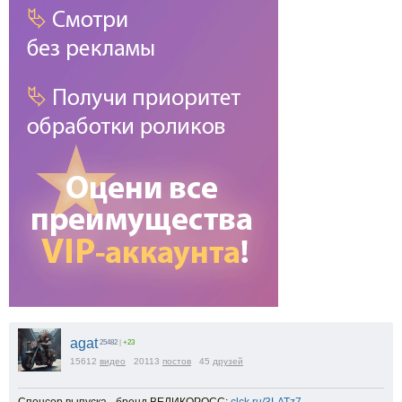
agat
25482
|
+23
15612
видео
20113
постов
45
друзей