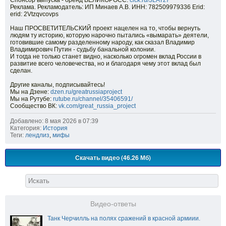
Спонсор выпуска - бренд ВЕЛИКОРОСС:
clck.ru/3LATz7
Реклама. Рекламодатель: ИП Минаев А.В. ИНН: 782509979336 Erid:
erid: 2Vtzqvcovps
Наш ПРОСВЕТИТЕЛЬСКИЙ проект нацелен на то, чтобы вернуть
людям ту историю, которую нарочно пытались «вымарать» деятели,
готовившие самому разделенному народу, как сказал Владимир
Владимирович Путин - судьбу банальной колонии.
И тогда не только станет видно, насколько огромен вклад России в
развитие всего человечества, но и благодаря чему этот вклад был
сделан.
Другие каналы, подписывайтесь!
Мы на Дзене:
dzen.ru/greatrussiaproject
Мы на Рутубе:
rutube.ru/channel/35406591/
Сообщество ВК:
vk.com/great_russia_project
Добавлено: 8 мая 2026 в 07:39
Категория:
История
Теги:
лендлиз
,
мифы
Скачать видео (46.26 Мб)
Видео-ответы
Танк Черчилль на полях сражений в красной армиии.