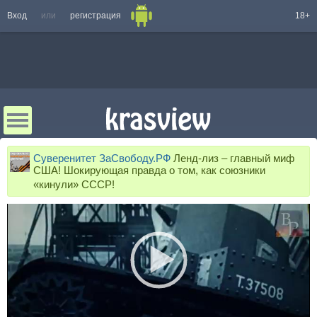
Вход
или
регистрация
18+
Суверенитет ЗаСвободу.РФ
Ленд-лиз – главный миф
США! Шокирующая правда о том, как союзники
«кинули» СССР!