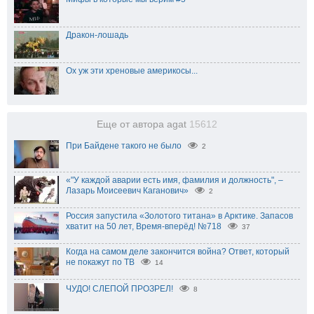
Дракон-лошадь
Ох уж эти хреновые америкосы...
Еще от автора agat
15612
При Байдене такого не было
2
«"У каждой аварии есть имя, фамилия и должность", –
Лазарь Моисеевич Каганович»
2
Россия запустила «Золотого титана» в Арктике. Запасов
хватит на 50 лет, Время-вперёд! №718
37
Когда на самом деле закончится война? Ответ, который
не покажут по ТВ
14
ЧУДО! СЛЕПОЙ ПРОЗРЕЛ!
8