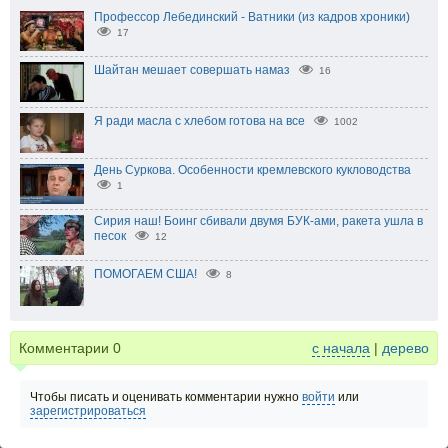
Профессор Лебединский - Ватники (из кадров хроники)
17
Шайтан мешает совершать намаз
16
Я ради масла с хлебом готова на все
1002
День Суркова. Особенности кремлевского кукловодства
1
Сирия наш! Боинг сбивали двумя БУК-ами, ракета ушла в
песок
12
ПОМОГАЕМ США!
8
Комментарии
0
с начала
|
дерево
Чтобы писать и оценивать комментарии нужно
войти
или
зарегистрироваться