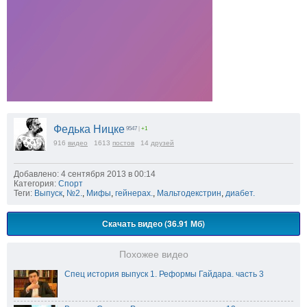
Федька Ницке
9547
|
+1
916
видео
1613
постов
14
друзей
Добавлено: 4 сентября 2013 в 00:14
Категория:
Спорт
Теги:
Выпуск
,
№2.
,
Мифы
,
гейнерах.
,
Мальтодекстрин
,
диабет.
Скачать видео (36.91 Мб)
Похожее видео
Спец история выпуск 1. Реформы Гайдара. часть 3