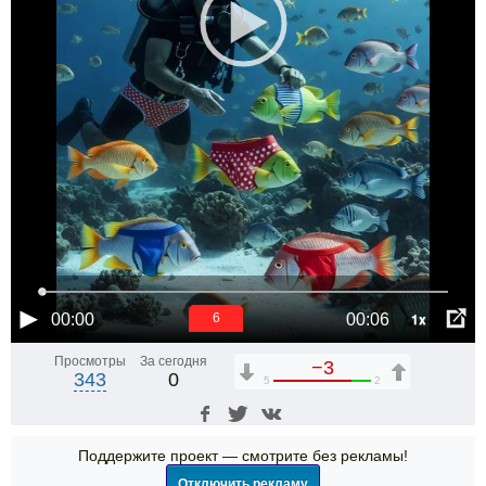
1x
00:00
00:06
6
Просмотры
За сегодня
−3
343
0
5
2
Поддержите проект — смотрите без рекламы!
Отключить рекламу