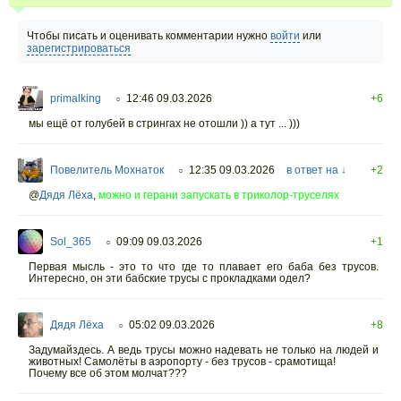
Чтобы писать и оценивать комментарии нужно
войти
или
зарегистрироваться
primalking
12:46 09.03.2026
+6
○
мы ещё от голубей в стрингах не отошли )) а тут ... )))
Повелитель Мохнаток
12:35 09.03.2026
в ответ на ↓
+2
○
@
Дядя Лёха
,
можно и герани запускать в триколор-труселях
Sol_365
09:09 09.03.2026
+1
○
Первая мысль - это то что где то плавает его баба без трусов.
Интересно, он эти бабские трусы с прокладками одел?
Дядя Лёха
05:02 09.03.2026
+8
○
Задумайздесь. А ведь трусы можно надевать не только на людей и
животных! Самолёты в аэропорту - без трусов - срамотища!
Почему все об этом молчат???