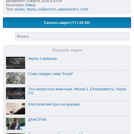
Добавлено: 9 марта 2026 в 03:48
Категория:
Юмор
Теги:
рыбы
,
трусы
,
нейросеть
,
аквалангист
,
слоп
Скачать видео (711.62 Кб)
Похожее видео
Акулы и девушка
Сомы жаждят пива "Kozel"
Эти непростые животные. Фильм 1. EXперименты. Наука
2.0.
Классический срач на красвью
ДАНСРУМ