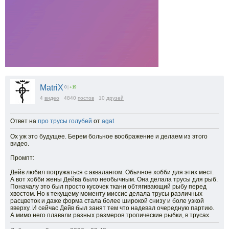
MatriX
0
|
+19
4
видео
4840
постов
10
друзей
Ответ на
про трусы голубей
от
agat
Ох уж это будущее. Берем больное воображение и делаем из этого
видео.
Промпт:
Дейв любил погружаться с аквалангом. Обычное хобби для этих мест.
А вот хобби жены Дейва было необычным. Она делала трусы для рыб.
Поначалу это был просто кусочек ткани обтягивающий рыбу перед
хвостом. Но к текущему моменту миссис делала трусы различных
расцветок и даже форма стала более широкой снизу и боле узкой
вверху. И сейчас Дейв был занят тем что надевал очередную партию.
А мимо него плавали разных размеров тропические рыбки, в трусах.