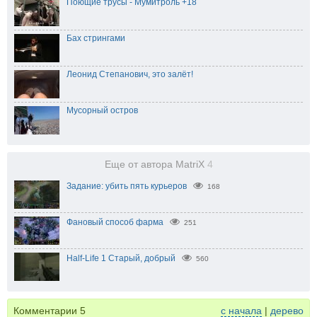
Поющие трусы - Мумитроль +18
Бах стрингами
Леонид Степанович, это залёт!
Мусорный остров
Еще от автора MatriX
4
Задание: убить пять курьеров
168
Фановый способ фарма
251
Half-Life 1 Старый, добрый
560
Комментарии
5
с начала
|
дерево