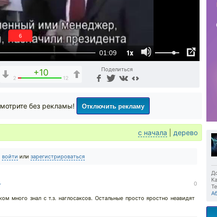
6
1x
01:09
Поделиться
+10
2
12
Отключить рекламу
мотрите без рекламы!
с начала
|
дерево
о
войти
или
зарегистрироваться
До
Ка
↓
0
Те
А
ом много знал с т.з. наглосаксов. Остальные просто яростно неавидят