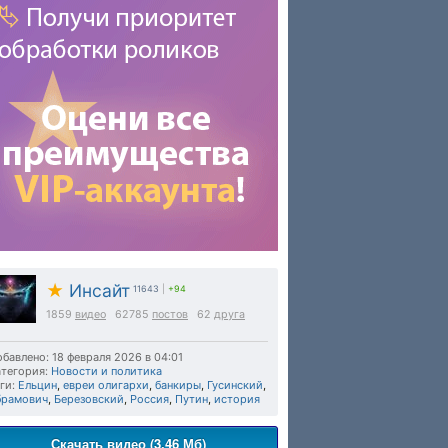
★
Инсайт
11643
|
+94
1859
видео
62785
постов
62
друга
бавлено: 18 февраля 2026 в 04:01
тегория:
Новости и политика
ги:
Ельцин
,
евреи олигархи
,
банкиры
,
Гусинский
,
брамович
,
Березовский
,
Россия
,
Путин
,
история
Скачать видео (3.46 Мб)