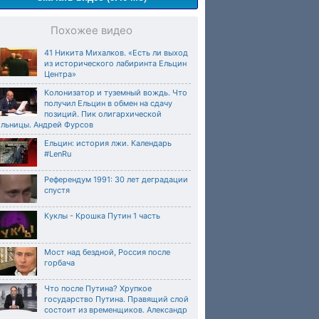
Похожее видео
41 Никита Михалков. «Есть ли выход
из исторического лабиринта Ельцин
Центра»
Колонизатор и туземный вождь. Что
получил Ельцин в обмен на сдачу
позиций. Пик олигархической
ольницы. Андрей Фурсов
Ельцин: история лжи. Календарь
#LenRu
Референдум 1991: 30 лет деградации
спустя
Куклы - Крошка Путин 1 часть
Мост над бездной, Россия после
горбача
Что после Путина? Хрупкое
государство Путина. Правящий слой
состоит из временщиков. Александр