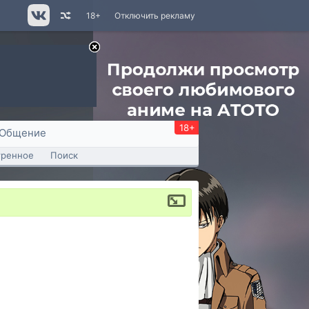
18+
Отключить рекламу
18+
Общение
тренное
Поиск