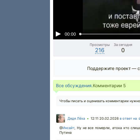
00:00
Просмотры
За сегодня
216
0
Поддержите проект — с
Все обсуждения.
Комментарии
5
Чтобы писать и оценивать комментарии нужн
Дядя Лёха
12:11 20.02.2026
в ответ на 
•
@
Инсайт
,
Ну не все померли, атока кто слишк
Путина