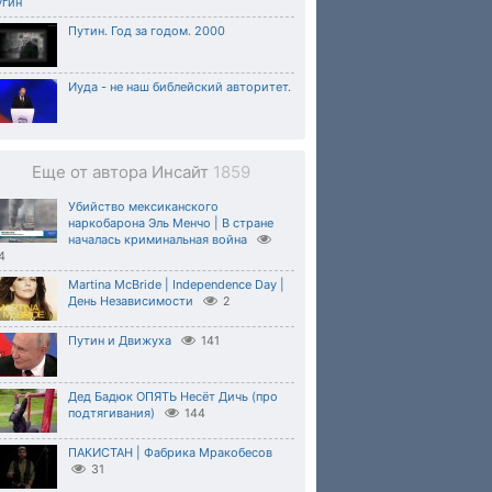
угин
Путин. Год за годом. 2000
Иуда - не наш библейский авторитет.
Еще от автора Инсайт
1859
Убийство мексиканского
наркобарона Эль Менчо | В стране
началась криминальная война
4
Martina McBride | Independence Day |
День Независимости
2
Путин и Движуха
141
Дед Бадюк ОПЯТЬ Несёт Дичь (про
подтягивания)
144
ПАКИСТАН | Фабрика Мракобесов
31