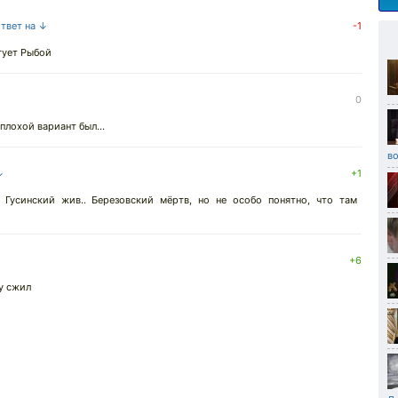
ответ на ↓
-1
гует Рыбой
0
плохой вариант был...
в
↓
+1
Гусинский жив.. Березовский мёртв, но не особо понятно, что там
+6
у сжил