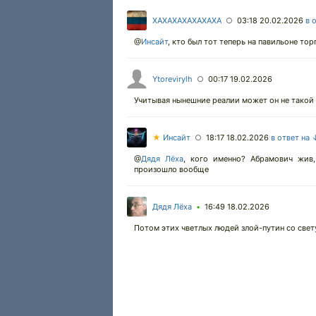
XAXAXAXAXAXAXA
03:18 20.02.2026
в 
○
@
Инсайт
,
кто был тот теперь на павильоне тор
Ytorevirylh
00:17 19.02.2026
○
Учитывая нынешние реалии может он не такой 
★
Инсайт
18:17 18.02.2026
в ответ на 
○
@
Дядя Лёха
,
кого именно? Абрамович жив, 
произошло вообще
Дядя Лёха
16:49 18.02.2026
•
Потом этих чветлых людей злой-путин со свет