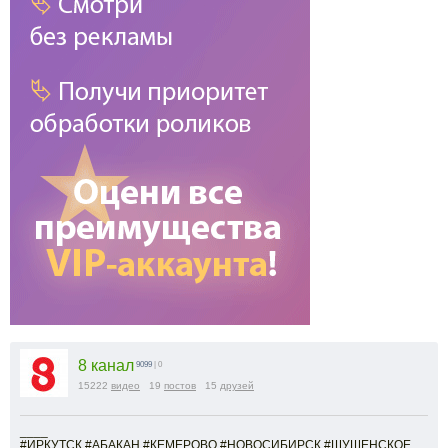
8 канал
9099
| 0
15222
видео
19
постов
15
друзей
____
#ИРКУТСК #АБАКАН #КЕМЕРОВО #НОВОСИБИРСК #ШУШЕНСКОЕ