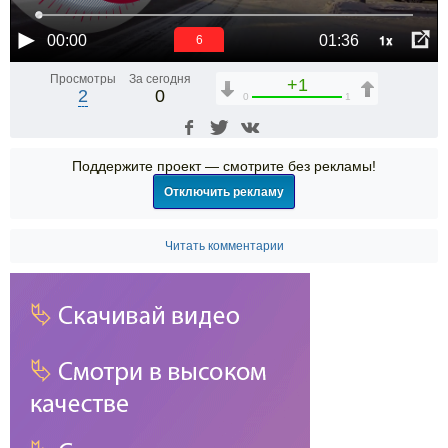
1x
00:00
01:36
6
Просмотры
За сегодня
+1
2
0
0
1
Поддержите проект — смотрите без рекламы!
Отключить рекламу
Читать комментарии