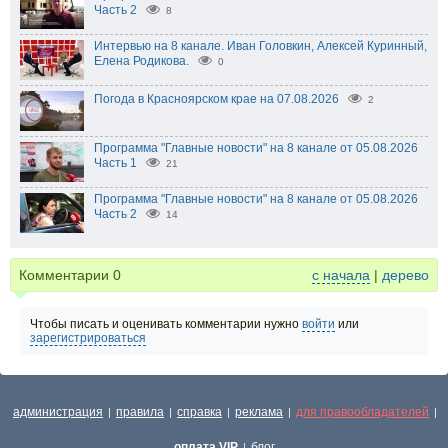
Часть 2
8
Интервью на 8 канале. Иван Головкин, Алексей Куринный,
Елена Родикова.
0
Погода в Красноярском крае на 07.08.2026
2
Программа "Главные новости" на 8 канале от 05.08.2026
Часть 1
21
Программа "Главные новости" на 8 канале от 05.08.2026
Часть 2
14
Комментарии
0
с начала
|
дерево
Чтобы писать и оценивать комментарии нужно
войти
или
зарегистрироваться
администрация
правила
справка
реклама
для правообладателей
|
|
|
|
|
оплата VIP
блог
|