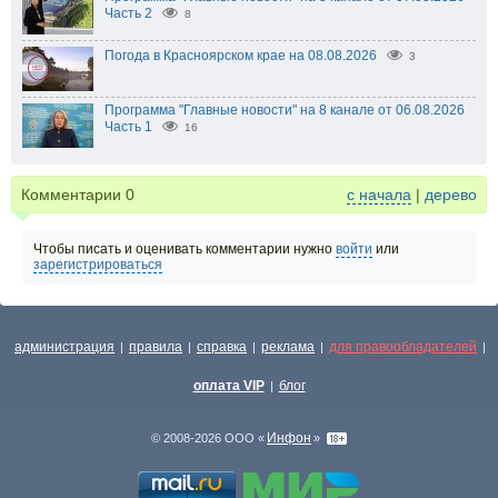
Часть 2
8
Погода в Красноярском крае на 08.08.2026
3
Программа "Главные новости" на 8 канале от 06.08.2026
Часть 1
16
Комментарии
0
с начала
|
дерево
Чтобы писать и оценивать комментарии нужно
войти
или
зарегистрироваться
администрация
правила
справка
реклама
для правообладателей
|
|
|
|
|
оплата VIP
блог
|
Инфон
© 2008-2026 ООО «
»