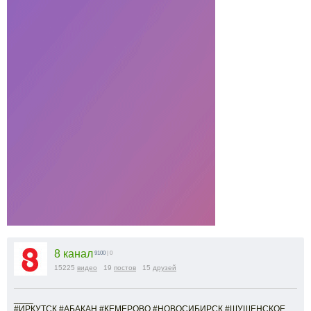
8 канал
9100
| 0
15225
видео
19
постов
15
друзей
____
#ИРКУТСК #АБАКАН #КЕМЕРОВО #НОВОСИБИРСК #ШУШЕНСКОЕ