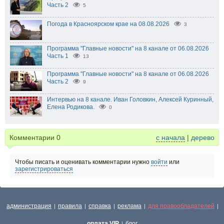
Часть 2
5
Погода в Красноярском крае на 08.08.2026
3
Программа "Главные новости" на 8 канале от 06.08.2026
Часть 1
13
Программа "Главные новости" на 8 канале от 06.08.2026
Часть 2
9
Интервью на 8 канале. Иван Головкин, Алексей Куринный,
Елена Родикова.
0
Комментарии
0
с начала
|
дерево
Чтобы писать и оценивать комментарии нужно
войти
или
зарегистрироваться
администрация
правила
справка
реклама
для правообладателей
|
|
|
|
|
оплата VIP
блог
|