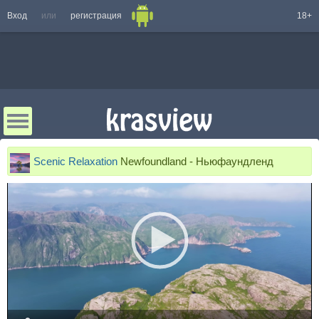
Вход
или
регистрация
18+
Scenic Relaxation
Newfoundland - Ньюфаундленд