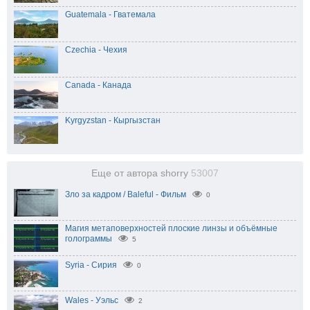
Guatemala - Гватемала
Czechia - Чехия
Canada - Канада
Kyrgyzstan - Кыргызстан
Еще от автора shorry
53007
Зло за кадром / Baleful - Фильм
0
Магия метаповерхностей плоские линзы и объёмные
голограммы
5
Syria - Сирия
0
Wales - Уэльс
2