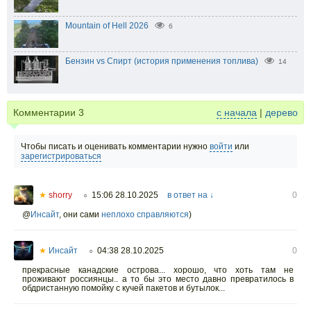
Mountain of Hell 2026
6
Бензин vs Спирт (история применения топлива)
14
Комментарии
3
с начала
|
дерево
Чтобы писать и оценивать комментарии нужно
войти
или
зарегистрироваться
★
shorry
15:06 28.10.2025
в ответ на ↓
0
○
@
Инсайт
,
они сами
неплохо справляются
)
★
Инсайт
04:38 28.10.2025
0
○
прекрасные канадские острова... хорошо, что хоть там не
проживают россиянцы.. а то бы это место давно превратилось в
обдристанную помойку с кучей пакетов и бутылок...