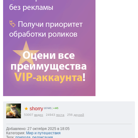
★
shorry
167445
|
+445
53007
видео
24943
поста
256
друзей
Добавлено: 27 октября 2025 в 18:05
Категория:
Мир и путешествия
Теги:
природа
,
релаксация