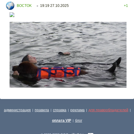
BOCTOK
19:19 27.10.2025
+1
○
администрация
правила
справка
реклама
для правообладателей
|
|
|
|
|
оплата VIP
блог
|