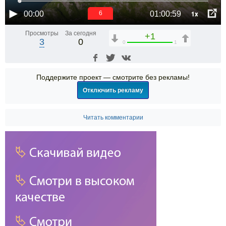
1x
00:00
01:00:59
6
Просмотры
За сегодня
+1
3
0
0
1
Поддержите проект — смотрите без рекламы!
Отключить рекламу
Читать комментарии