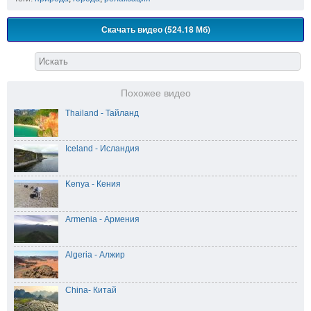
Скачать видео (524.18 Мб)
Похожее видео
Thailand - Тайланд
Iceland - Исландия
Kenya - Кения
Armenia - Армения
Algeria - Алжир
China- Китай