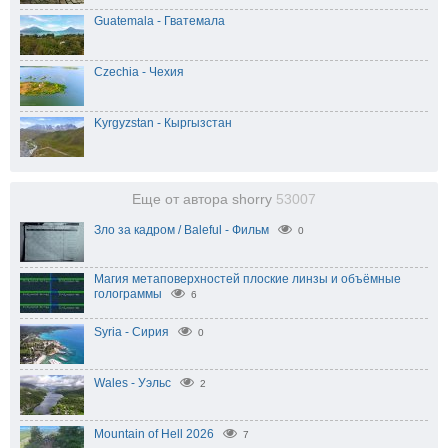
Guatemala - Гватемала
Czechia - Чехия
Kyrgyzstan - Кыргызстан
Еще от автора shorry
53007
Зло за кадром / Baleful - Фильм
0
Магия метаповерхностей плоские линзы и объёмные
голограммы
6
Syria - Сирия
0
Wales - Уэльс
2
Mountain of Hell 2026
7