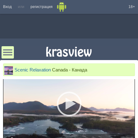
Вход
или
регистрация
18+
Scenic Relaxation
Canada - Канада