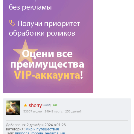
★
shorry
167452
|
+448
53007
видео
24943
поста
256
друзей
Добавлено: 2 декабря 2024 в 01:26
Категория:
Мир и путешествия
Теги:
природа
,
города
,
релаксация