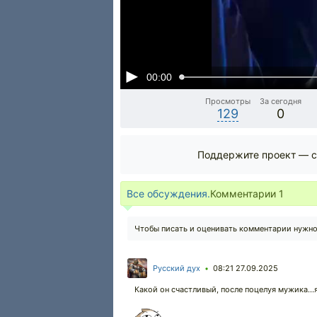
00:00
Просмотры
За сегодня
129
0
Поддержите проект — с
Все обсуждения.
Комментарии
1
Чтобы писать и оценивать комментарии нужн
Русский дух
08:21 27.09.2025
•
Какой он счастливый, после поцелуя мужика...