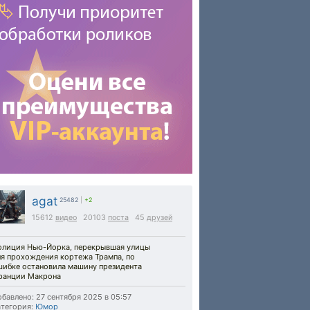
agat
25482
|
+2
15612
видео
20103
поста
45
друзей
олиция Нью-Йорка, перекрывшая улицы
ля прохождения кортежа Трампа, по
шибке остановила машину президента
ранции Макрона
бавлено: 27 сентября 2025 в 05:57
тегория:
Юмор