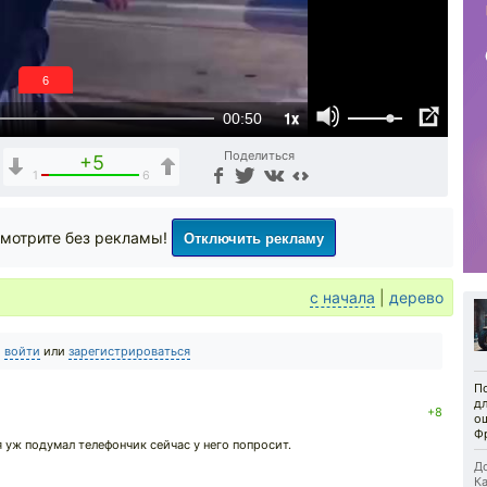
5
1x
00:50
Поделиться
+5
1
6
Отключить рекламу
мотрите без рекламы!
с начала
|
дерево
о
войти
или
зарегистрироваться
П
д
+8
о
Ф
я уж подумал телефончик сейчас у него попросит.
До
Ка