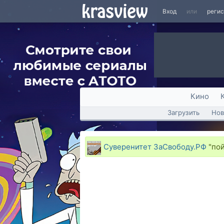
Вход
или
реги
Кино
Загрузить
Нов
Суверенитет ЗаСвободу.РФ
"пой