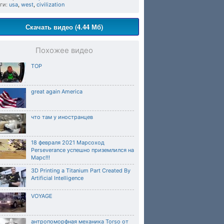
ги:
usa
,
west
,
civilization
Скачать видео (4.44 Мб)
Похожее видео
TOP
great again America
что там у иностранцев
18 февраля 2021 Марсоход
Perseverance успешно приземлился на
Марс!!!
3D Printing a Titanium Part Created By
Artificial Intelligence
VOYAGE
антропоморфная механика Torso от