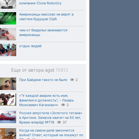
компании Clone Robotics
Американцы массово не верят в
светлое будущее США
чем от безделья занимаются
американцы
отдых людей
Еще от автора agat
15612
При Байдене такого не было
2
«"У каждой аварии есть имя,
фамилия и должность", – Лазарь
Моисеевич Каганович»
2
Россия запустила «Золотого титана»
в Арктике. Запасов хватит на 50 лет,
Время-вперёд! №718
37
Когда на самом деле закончится
война? Ответ, который не покажут по