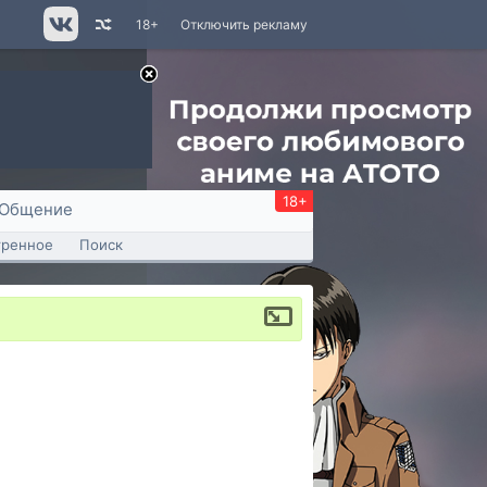
18+
Отключить рекламу
18+
Общение
тренное
Поиск