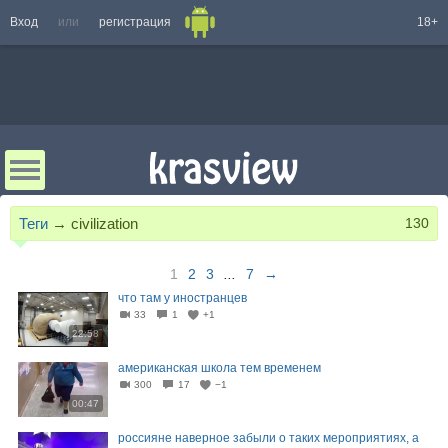
Вход
или
регистрация
18+
Теги
→
civilization
130
1
2
3
...
7
→
что там у иностранцев
33
1
+1
22:58
американская школа тем временем
300
17
−1
00:47
россияне наверное забыли о таких мероприятиях, а