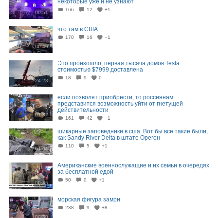
некоторые уже и не узнают
166
12
+1
00:51
что там в США
170
16
−1
00:46
Это произошло, первая тысяча домов Tesla
стоимостью $7999 доставлена
18
9
0
24:28
если позволят приобрести, то россиянам
представится возможность уйти от гнетущей
действительности
01:32
161
42
−1
шикарные заповедники в сша. Вот бы все такие были,
как Sandy River Delta в штате Орегон
110
5
+1
01:04
Американские военнослужащие и их семьи в очередях
за бесплатной едой
50
0
+1
00:46
морская фигура замри
238
9
+8
00:50