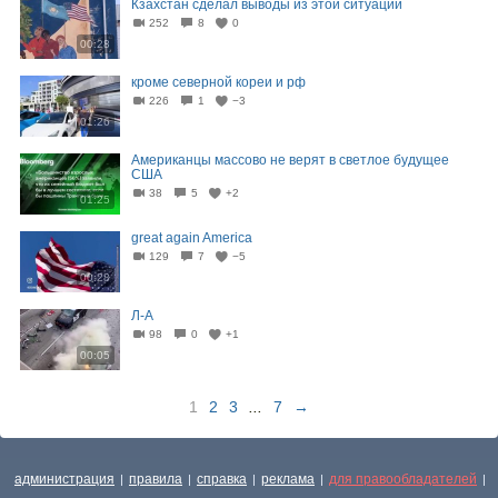
Кзахстан сделал выводы из этой ситуации
252
8
0
00:28
кроме северной кореи и рф
226
1
−3
01:26
Американцы массово не верят в светлое будущее
США
38
5
+2
01:25
great again America
129
7
−5
00:28
Л-А
98
0
+1
00:05
1
2
3
...
7
→
администрация
правила
справка
реклама
для правообладателей
|
|
|
|
|