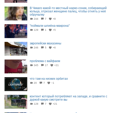
В Чикаго какой-то местный нарко-соник, собирающий
кольца, отрезал женщине палец, чтобы отнять у неё
обручалку
01:16
244
7
+8
"поймали шпиёна-макрона"
129
1
+5
00:50
эвропейски махазины
246
5
+6
00:44
проблема с вайфаем
345
17
+21
01:32
что там на низких орбитах
20
7
−1
18:24
контент который потребляют на западе, и сравните с
дуркой какую смотрите вы
128
7
+21
13:01