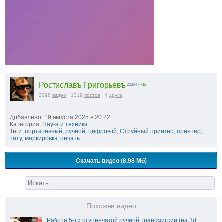
Ростиславъ Григорьевъ
22364
|
+12
2098
видео
1319
постов
4
друга
Добавлено: 19 августа 2025 в 20:22
Категория:
Наука и техника
Теги:
портативный
,
ручной
,
цифровой
,
Струйный принтер
,
принтер
,
тату
,
маркировка
,
печать
Скачать видео (8.98 Мб)
Похожее видео
Работа 5-ти ступенчатой ручной трансмиссии (на 3d