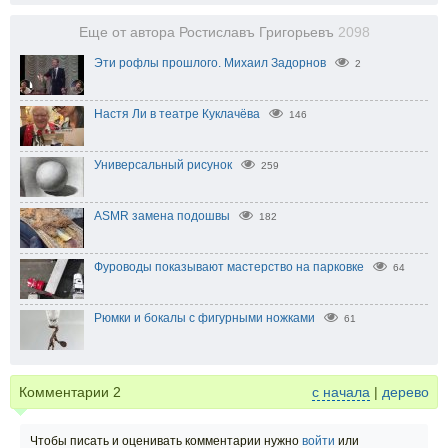
Еще от автора Ростиславъ Григорьевъ
2098
Эти рофлы прошлого. Михаил Задорнов
2
Настя Ли в театре Куклачёва
146
Универсальный рисунок
259
ASMR замена подошвы
182
Фуроводы показывают мастерство на парковке
64
Рюмки и бокалы с фигурными ножками
61
Комментарии
2
с начала
|
дерево
Чтобы писать и оценивать комментарии нужно
войти
или