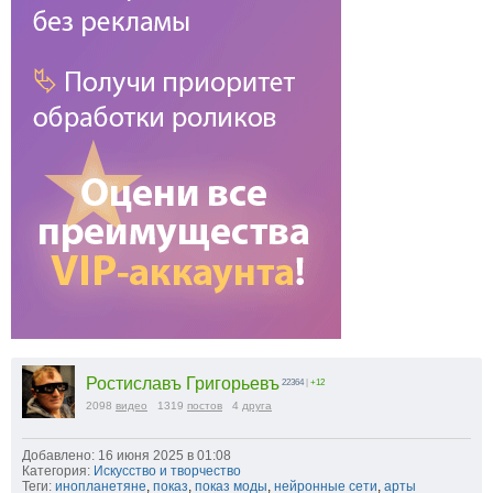
Ростиславъ Григорьевъ
22364
|
+12
2098
видео
1319
постов
4
друга
Добавлено: 16 июня 2025 в 01:08
Категория:
Искусство и творчество
Теги:
инопланетяне
,
показ
,
показ моды
,
нейронные сети
,
арты