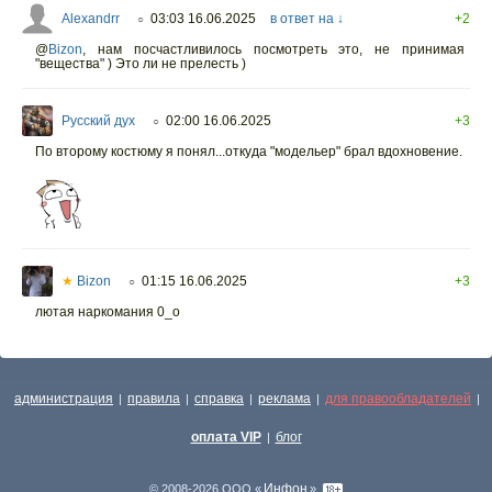
Alexandrr
03:03 16.06.2025
в ответ на ↓
+2
○
@
Bizon
,
нам посчастливилось посмотреть это, не принимая
"вещества" ) Это ли не прелесть )
Русский дух
02:00 16.06.2025
+3
○
По второму костюму я понял...откуда "модельер" брал вдохновение.
★
Bizon
01:15 16.06.2025
+3
○
лютая наркомания 0_о
администрация
правила
справка
реклама
для правообладателей
|
|
|
|
|
оплата VIP
блог
|
Инфон
© 2008-2026 ООО «
»