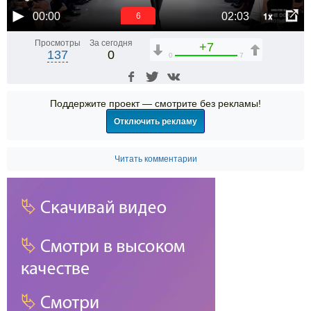
1x
00:00
02:03
6
Просмотры
За сегодня
+7
137
0
0
7
Поддержите проект — смотрите без рекламы!
Отключить рекламу
Читать комментарии