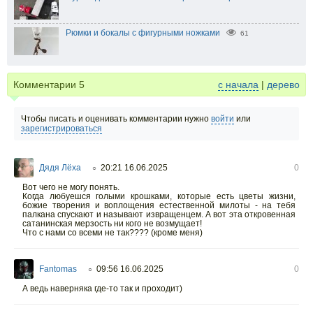
Рюмки и бокалы с фигурными ножками
61
Комментарии
5
с начала
|
дерево
Чтобы писать и оценивать комментарии нужно
войти
или
зарегистрироваться
Дядя Лёха
20:21 16.06.2025
0
○
Вот чего не могу понять.
Когда любуешся голыми крошками, которые есть цветы жизни,
божие творения и воплощения естественной милоты - на тебя
палкана спускают и называют извращенцем. А вот эта откровенная
сатанинская мерзость ни кого не возмущает!
Что с нами со всеми не так???? (кроме меня)
Fantomas
09:56 16.06.2025
0
○
А ведь наверняка где-то так и проходит)