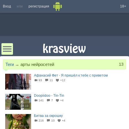
Вход
или
регистрация
18+
Теги
→
арты нейросетей
13
Афанасий Фет - Я пришёл к тебе с приветом
93
11
+12
01:21
Doopiidoo - Tin-Tin
141
7
+4
01:19
Битва за окрошку
216
10
+4
00:27