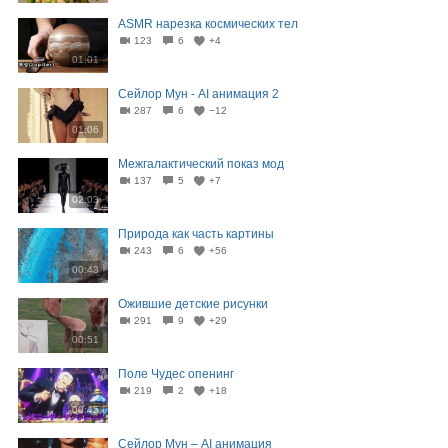
ASMR нарезка космических тел
123
6
+4
01:01
Сейлор Мун - AI анимация 2
287
6
−12
01:06
Межгалактический показ мод
137
5
+7
02:03
Природа как часть картины
243
6
+56
00:43
Ожившие детские рисунки
291
9
+29
00:51
Поле Чудес опенинг
219
2
+18
00:45
Сейлор Мун – AI анимация