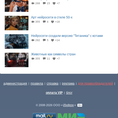
268
15
+7
01:07
Арт нейросети в стиле 50-х
355
4
+18
00:28
Нейросети создали версию "Титаника" с котами
292
5
+14
01:17
Животные как символы стран
355
11
+7
01:04
администрация
правила
справка
реклама
для правообладателей
|
|
|
|
|
оплата VIP
блог
|
Инфон
© 2008-2026 ООО «
»