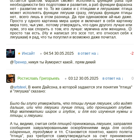
остается фактом. Фараон сможет исполнить функции раба при
необходимости без подготовки и развития, а раб функции фараона
нет - развитие не то. То же самое и с птицами и лягушками: птица
может исполнять функции лягушки сразу, лягушка функции птицы
нет.. всего лишь в этом разница. Да при одинаковом ай-кью даже.
Просто у одного картинка мира шире и включает в себя картинку
мира того, чья уже.. потому утверждать, что один другого лучше или
хуже, это как спорить о том, кто лучше: мужчина или женщина..😉
просто так есть. (Ну и написал это эссе тот, кто относил себя к
лягушкам) я рад, что ты погуглил и возможно даже почитал.
★
Инсайт
04:54 30.05.2025
в ответ на ↓
-2
○
@
Тренер
,
никуя ты йуморист какой.. прям дикий
Ростиславъ Григорьевъ
03:12 30.05.2025
в ответ на ↓
0
○
@
artsteel
,
В книге Дайсона, в которой задаются эти понятия "птица"
и "лягушка" сказано:
Было бы глупо утверждать, что птицы лучше лягушек, ибо видят
дальше, или что лягушки лучше птиц, ибо проницают глубже.
Мир математики широк и глубок, и для его изучения нужны и
птицы, и лягушки.
А ты, видимо, считая себя
птицей
принижаешь
лягушек
, заправляя
сообщения завуалированными оскорблениями вида
для особо
одаренных
,
тугодумие
и тп. Становится понятно, какого полета
"птица", раз требуется самоутверждаться за счет принижения
других на ресурсе, который сам считаешь недостойного для тебя