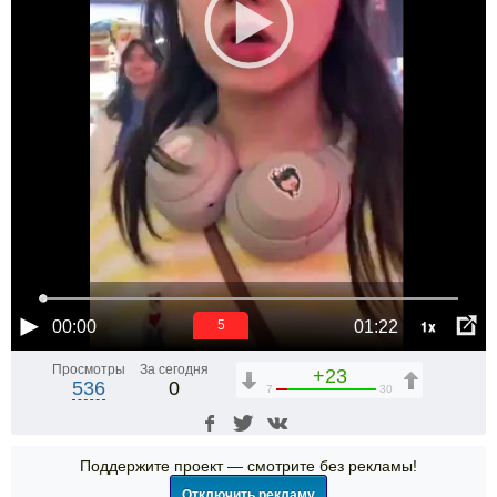
1x
00:00
01:22
5
Просмотры
За сегодня
+23
536
0
7
30
Поддержите проект — смотрите без рекламы!
Отключить рекламу