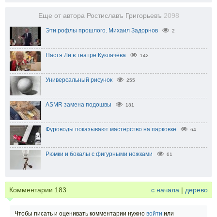
Еще от автора Ростиславъ Григорьевъ
2098
Эти рофлы прошлого. Михаил Задорнов
2
Настя Ли в театре Куклачёва
142
Универсальный рисунок
255
ASMR замена подошвы
181
Фуроводы показывают мастерство на парковке
64
Рюмки и бокалы с фигурными ножками
61
Комментарии
183
с начала
|
дерево
Чтобы писать и оценивать комментарии нужно
войти
или