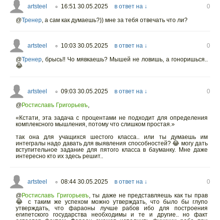
artsteel
16:51 30.05.2025
в ответ на ↓
0
○
@
Тренер
,
а сам как думаешь?)) мне за тебя отвечать что ли?
artsteel
10:03 30.05.2025
в ответ на ↓
0
○
@
Тренер
,
брысь!! Чо мявкаешь? Мышей не ловишь, а гоноришься..
😂
artsteel
09:03 30.05.2025
в ответ на ↓
0
○
@
Ростиславъ Григорьевъ
,
«Кстати, эта задача с процентами не подходит для определения
комплексного мышления, потому что слишком простая.»
так она для учащихся шестого класса.. или ты думаешь им
интегралы надо давать для выявления способностей? 😂 могу дать
вступительное задание для пятого класса в бауманку. Мне даже
интересно кто их здесь решит..
artsteel
08:44 30.05.2025
в ответ на ↓
0
○
@
Ростиславъ Григорьевъ
,
ты даже не представляешь как ты прав
😂 с таким же успехом можно утверждать, что было бы глупо
утверждать, что фараоны лучше рабов ибо для построения
египетского государства необходимы и те и другие.. но факт