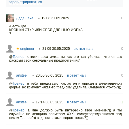
зарегистрироваться
Дядя Лёха
19:08 31.05.2025
0
○
А есть, где
КРОШКИ ОТКРЫЛИ СЕБЯ ДЛЯ НЬЮ-ЙОРКА
?
★
engineer
21:09 30.05.2025
в ответ на ↓
0
○
@
Тренер
,
етижи-пассатижи... ты как его так уболтал, что он аж
раскрыл свои сексуальные предпочтения?
artsteel
20:00 30.05.2025
в ответ на ↓
0
○
@
Тренер
,
я тебя представил как хотел и описал в аллегоричной
форме, но коммент какая-то "редиска" удалила. Обиделся кто-то?)))
artsteel
17:14 30.05.2025
в ответ на ↓
+1
○
@
Тренер
,
а мне должно быть интересно твое мнение?)) а ты
случайно не женщина размером XXXL самоутверждающаяся под
ником Тренер?)) ведь есть такая вероятность?))