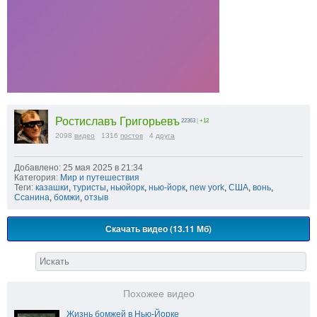
Ростиславъ Григорьевъ
22363
|
+12
2098
видео
1316
постов
4
друга
Добавлено: 25 мая 2025 в 21:34
Категория:
Мир и путешествия
Теги:
казашки
,
туристы
,
ньюйорк
,
нью-йорк
,
new york
,
США
,
вонь
,
Ссанина
,
бомжи
,
отзыв
Скачать видео (13.11 Мб)
Похожее видео
Жизнь бомжей в Нью-Йорке