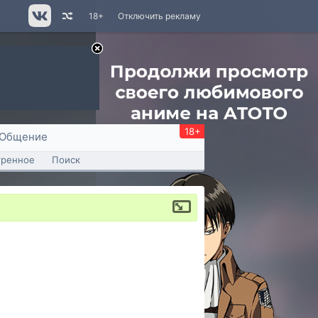
18+
Отключить рекламу
18+
Общение
тренное
Поиск