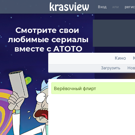
Вход
или
реги
Кино
Загрузить
Нов
Верёвочный флирт