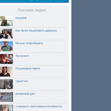
Похожее видео
поцелуй
Как легко поцеловать девушку.
Можно попробовать
Заслужил
Поцеловала парня
туристка
внезапный дэп
у каждого свои сверхспособности