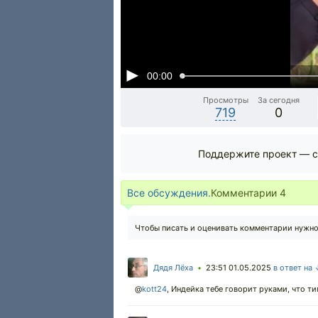
00:00
Просмотры
За сегодня
719
0
Поддержите проект — с
Все обсуждения.
Комментарии
4
Чтобы писать и оценивать комментарии нужн
Дядя Лёха
23:51 01.05.2025
в ответ на
•
@
kott24
,
Индейка тебе говорит руками, что ти