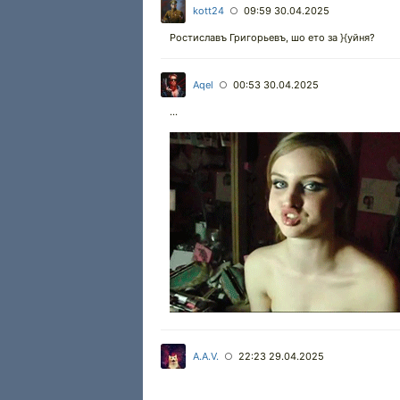
kott24
09:59 30.04.2025
○
Ростиславъ Григорьевъ, шо ето за }{уйня?
Aqel
00:53 30.04.2025
○
...
A.A.V.
22:23 29.04.2025
○