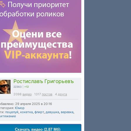
Ростиславъ Григорьевъ
22363
|
+12
2098
видео
1317
постов
4
друга
бавлено: 29 апреля 2025 в 20:16
тегория:
Юмор
ги:
поцелуй
,
кокетка
,
флирт
,
девушка
,
веревка
,
ритяжение
Скачать видео (2.87 Мб)