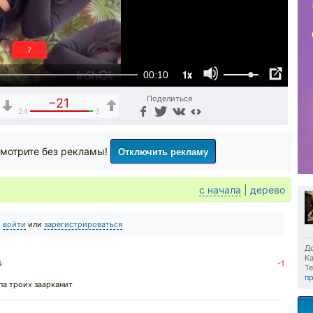
6
1x
00:10
Поделиться
−21
24
3
Отключить рекламу
мотрите без рекламы!
с начала
|
дерево
о
войти
или
зарегистрироваться
До
Ка
 ↓
-1
Те
п
па троих заарканит