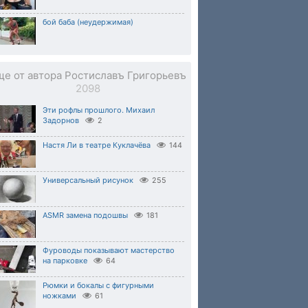
бой баба (неудержимая)
ще от автора Ростиславъ Григорьевъ
2098
Эти рофлы прошлого. Михаил
Задорнов
2
Настя Ли в театре Куклачёва
144
Универсальный рисунок
255
ASMR замена подошвы
181
Фуроводы показывают мастерство
на парковке
64
Рюмки и бокалы с фигурными
ножками
61