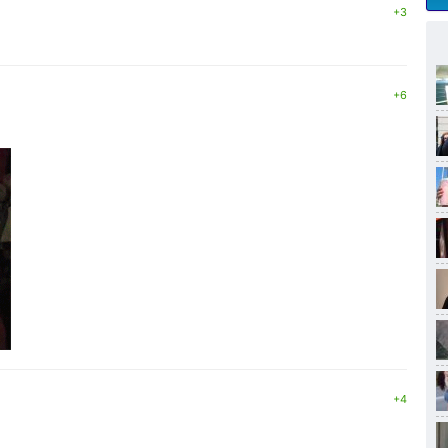
+3
+6
+4