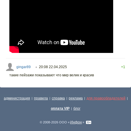
gingar89
20:08 22.04.2025
+1
○
такие пейзажи показывают что мир велик и красив
администрация
правила
справка
реклама
для правообладателей
|
|
|
|
|
оплата VIP
блог
|
Инфон
© 2008-2026 ООО «
»