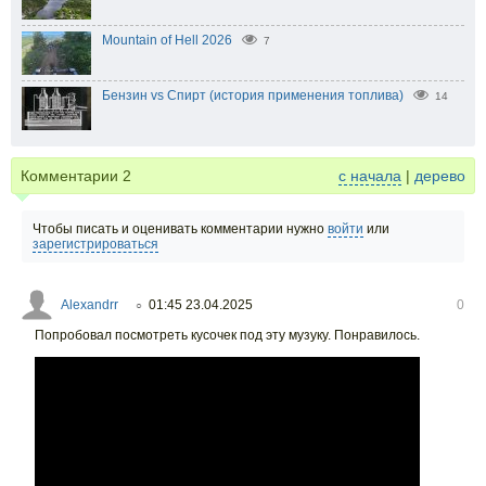
Mountain of Hell 2026
7
Бензин vs Спирт (история применения топлива)
14
Комментарии
2
с начала
|
дерево
Чтобы писать и оценивать комментарии нужно
войти
или
зарегистрироваться
Alexandrr
01:45 23.04.2025
0
○
Попробовал посмотреть кусочек под эту музуку. Понравилось.