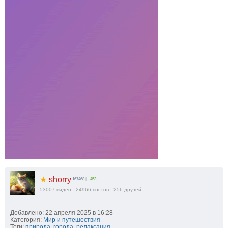
★
shorry
167468
|
+453
53007
видео
24966
постов
256
друзей
Добавлено: 22 апреля 2025 в 16:28
Категория:
Мир и путешествия
Теги:
природа
,
города
,
релаксация