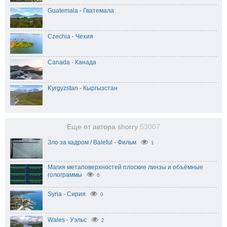
Guatemala - Гватемала
Czechia - Чехия
Canada - Канада
Kyrgyzstan - Кыргызстан
Еще от автора shorry
53007
Зло за кадром / Baleful - Фильм
1
Магия метаповерхностей плоские линзы и объёмные
голограммы
6
Syria - Сирия
0
Wales - Уэльс
2