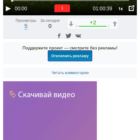
1x
00:00
01:00:39
1
Просмотры
За сегодня
+2
5
0
0
2
Поддержите проект — смотрите без рекламы!
Отключить рекламу
Читать комментарии