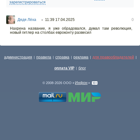
зарегистрироваться
Дядя Лёха
11:39 17.04.2025
0
○
Нахрена название, я уже обрадовался, думал там революция,
новый гитлер на столбах евроконту развесил
администрация
правила
справка
реклама
для правообладателей
|
|
|
|
|
оплата VIP
блог
|
Инфон
© 2008-2026 ООО «
»