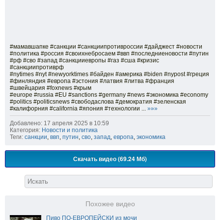
#мамавшапке #санкции #санкциипротивроссии #дайджест #новости
#политика #россия #своихнебросаем #ввп #последниеновости #путин
#рф #сво #запад #санкцииевропы #газ #сша #кризис
#санкциипротиврф
#nytimes #nyt #newyorktimes #байден #америка #biden #nypost #греция
#финляндия #европа #эстония #латвия #литва #франция
#швейцария #foxnews #крым
#europe #russia #EU #sanctions #germany #news #экономика #economy
#politics #politicsnews #свободаслова #демократия #зеленская
#калифорния #california #япония #технологии ...
»»»
Добавлено: 17 апреля 2025 в 10:59
Категория:
Новости и политика
Теги:
санкции
,
ввп
,
путин
,
сво
,
запад
,
европа
,
экономика
Скачать видео (69.24 Мб)
Похожее видео
Пиво ПО-ЕВРОПЕЙСКИ из мочи