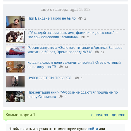
Еще от автора agat
15612
При Байдене такого не было
2
«"У каждой аварии есть имя, фамилия и должность", –
Лазарь Моисеевич Каганович»
2
Россия запустила «Золотого титана» в Арктике. Запасов
хватит на 50 лет, Время-вперёд! №718
37
Когда на самом деле закончится война? Ответ, который
не покажут по ТВ
14
ЧУДО! СЛЕПОЙ ПРОЗРЕЛ!
8
Презентация книги "Русские не сдаются" пошла не по
плану Старикова
2
Комментарии
1
с начала
|
дерево
Чтобы писать и оценивать комментарии нужно
войти
или