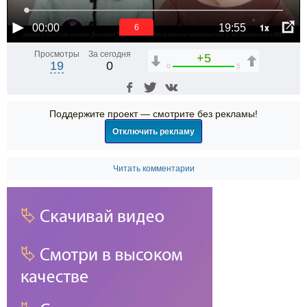
1x
00:00
19:55
5
Просмотры
За сегодня
+5
19
0
0
5
Поддержите проект — смотрите без рекламы!
Отключить рекламу
Читать комментарии