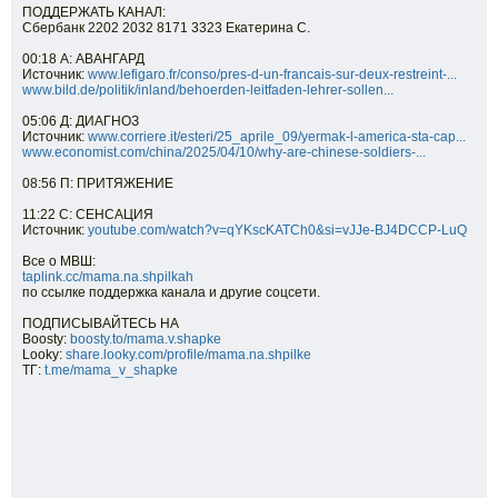
ПОДДЕРЖАТЬ КАНАЛ:
Сбербанк 2202 2032 8171 3323 Екатерина С.
00:18 А: АВАНГАРД
Источник:
www.lefigaro.fr/conso/pres-d-un-francais-sur-deux-restreint-...
www.bild.de/politik/inland/behoerden-leitfaden-lehrer-sollen...
05:06 Д: ДИАГНОЗ
Источник:
www.corriere.it/esteri/25_aprile_09/yermak-l-america-sta-cap...
www.economist.com/china/2025/04/10/why-are-chinese-soldiers-...
08:56 П: ПРИТЯЖЕНИЕ
11:22 С: СЕНСАЦИЯ
Источник:
youtube.com/watch?v=qYKscKATCh0&si=vJJe-BJ4DCCP-LuQ
Все о МВШ:
taplink.cc/mama.na.shpilkah
по ссылке поддержка канала и другие соцсети.
ПОДПИСЫВАЙТЕСЬ НА
Boosty:
boosty.to/mama.v.shapke
Looky:
share.looky.com/profile/mama.na.shpilke
ТГ:
t.me/mama_v_shapke