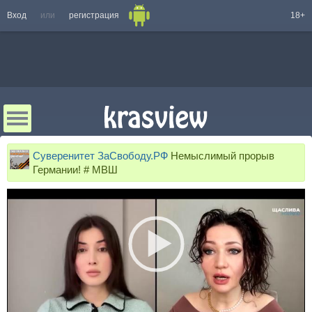
Вход
или
регистрация
18+
Суверенитет ЗаСвободу.РФ
Немыслимый прорыв
Германии! # МВШ