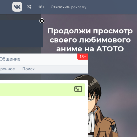
18+
Отключить рекламу
18+
Общение
тренное
Поиск
1