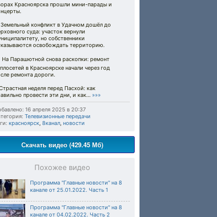
ворах Красноярска прошли мини-парады и
онцерты.
️ Земельный конфликт в Удачном дошёл до
рховного суда: участок вернули
униципалитету, но собственники
тказываются освобождать территорию.
 На Парашютной снова раскопки: ремонт
плосетей в Красноярске начали через год
сле ремонта дороги.
 Страстная неделя перед Пасхой: как
авильно провести эти дни, и как...
»»»
бавлено: 16 апреля 2025 в 20:37
тегория:
Телевизионные передачи
ги:
красноярск
,
8канал
,
новости
Скачать видео (429.45 Мб)
Похожее видео
Программа "Главные новости" на 8
канале от 25.01.2022. Часть 1
Программа "Главные новости" на 8
канале от 04.02.2022. Часть 2