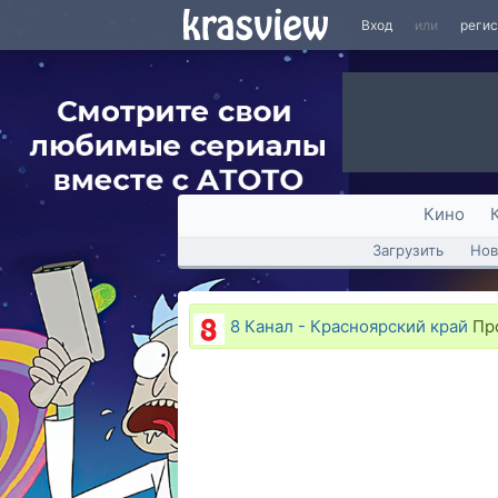
Вход
или
реги
Кино
Загрузить
Нов
8 Канал - Красноярский край
Про