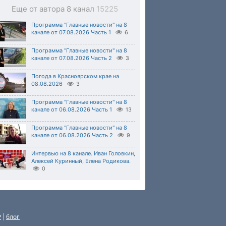
Еще от автора 8 канал
15225
Программа "Главные новости" на 8
канале от 07.08.2026 Часть 1
6
Программа "Главные новости" на 8
канале от 07.08.2026 Часть 2
3
Погода в Красноярском крае на
08.08.2026
3
Программа "Главные новости" на 8
канале от 06.08.2026 Часть 1
13
Программа "Главные новости" на 8
канале от 06.08.2026 Часть 2
9
Интервью на 8 канале. Иван Головкин,
Алексей Куринный, Елена Родикова.
0
P
|
блог