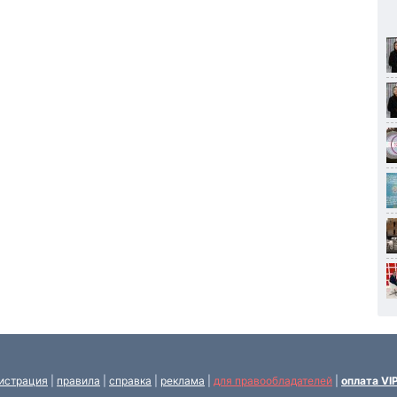
истрация
|
правила
|
справка
|
реклама
|
для правообладателей
|
оплата VI