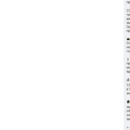
пр
⛓️
тр
де
за
Од
пр
💼
С
н
го

п
м
е
💰
7,
в 
зн
🏚
з
о
ок
з
⭐️