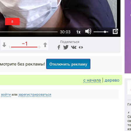
7
1x
30:03
Поделиться
−1
1
0
Отключить рекламу
мотрите без рекламы!
с начала
|
дерево
о
войти
или
зарегистрироваться
Гл
⚡️
С
св
то
и