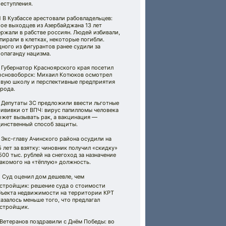
еступления.
‍💥 В Кузбассе арестовали рабовладельцев:
ое выходцев из Азербайджана 13 лет
ржали в рабстве россиян. Людей избивали,
пирали в клетках, некоторые погибли.
ного из фигурантов ранее судили за
опаганду нацизма.
 Губернатор Красноярского края посетил
основоборск: Михаил Котюков осмотрел
овую школу и перспективные предприятия
рода.
 Депутаты ЗС предложили ввести льготные
рививки от ВПЧ: вирус папилломы человека
ожет вызывать рак, а вакцинация —
динственный способ защиты.
 Экс-главу Ачинского района осудили на
5 лет за взятку: чиновник получил «скидку»
500 тыс. рублей на снегоход за назначение
акомого на «тёплую» должность.
 Суд оценил дом дешевле, чем
астройщик: решение суда о стоимости
бъекта недвижимости на территории КРТ
азалось меньше того, что предлагал
астройщик.
 Ветеранов поздравили с Днём Победы: во