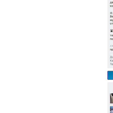
д
к
⚖
Ве
м
о

те
по
☝️
пр
До
Ка
Те