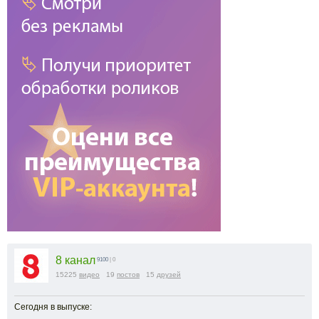
8 канал
9100
| 0
15225
видео
19
постов
15
друзей
Сегодня в выпуске: