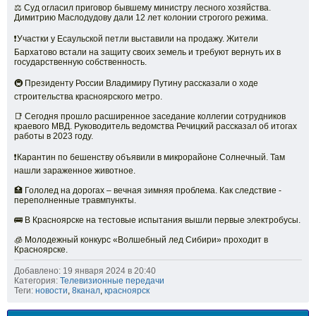
⚖️ Суд огласил приговор бывшему министру лесного хозяйства.
Димитрию Маслодудову дали 12 лет колонии строгого режима.
❗️Участки у Есаульской петли выставили на продажу. Жители
Бархатово встали на защиту своих земель и требуют вернуть их в
государственную собственность.
🚇 Президенту России Владимиру Путину рассказали о ходе
строительства красноярского метро.
📑 Сегодня прошло расширенное заседание коллегии сотрудников
краевого МВД. Руководитель ведомства Речицкий рассказал об итогах
работы в 2023 году.
❗️Карантин по бешенству объявили в микрорайоне Солнечный. Там
нашли зараженное животное.
🏥 Гололед на дорогах – вечная зимняя проблема. Как следствие -
переполненные травмпункты.
🚌 В Красноярске на тестовые испытания вышли первые электробусы.
🧊 Молодежный конкурс «Волшебный лед Сибири» проходит в
Красноярске.
Добавлено: 19 января 2024 в 20:40
Категория:
Телевизионные передачи
Теги:
новости
,
8канал
,
красноярск