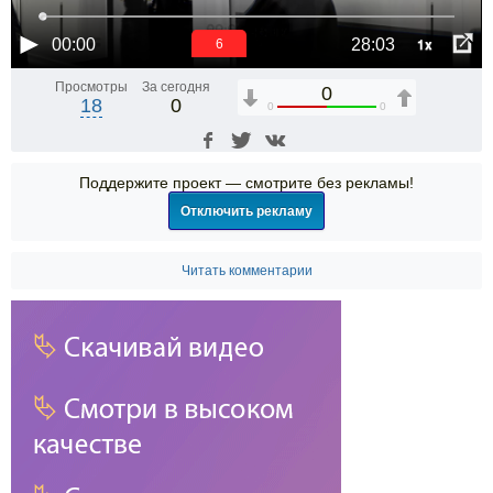
1x
00:00
28:03
6
Просмотры
За сегодня
0
18
0
0
0
Поддержите проект — смотрите без рекламы!
Отключить рекламу
Читать комментарии