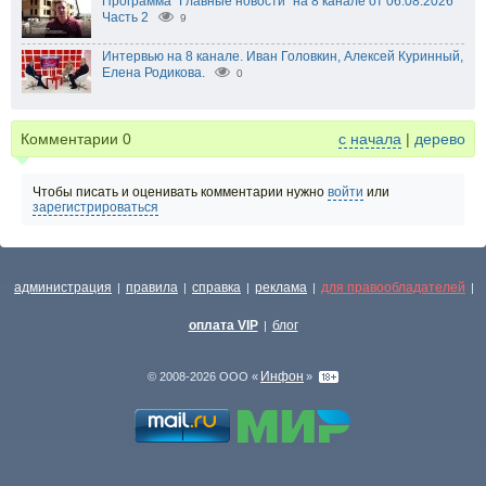
Программа "Главные новости" на 8 канале от 06.08.2026
Часть 2
9
Интервью на 8 канале. Иван Головкин, Алексей Куринный,
Елена Родикова.
0
Комментарии
0
с начала
|
дерево
Чтобы писать и оценивать комментарии нужно
войти
или
зарегистрироваться
администрация
правила
справка
реклама
для правообладателей
|
|
|
|
|
оплата VIP
блог
|
Инфон
© 2008-2026 ООО «
»