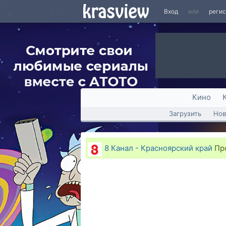
Вход
или
реги
Кино
Загрузить
Нов
8 Канал - Красноярский край
Про