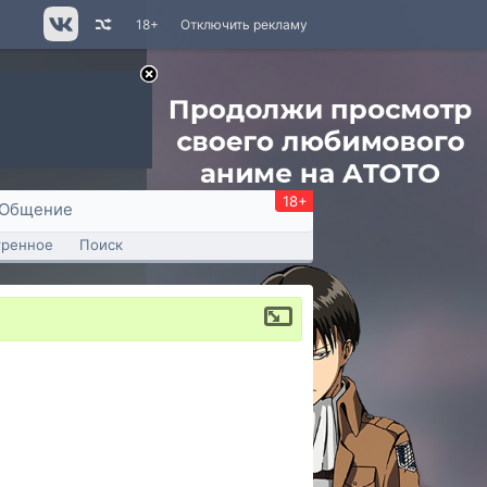
18+
Отключить рекламу
18+
Общение
тренное
Поиск