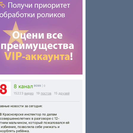
8 канал
9099
| 0
15223
видео
19
постов
15
друзей
авные новости за сегодня:
 В Красноярске инспектор по делам
совершеннолетних в разговоре с 12-
етним мальчиком, который пожаловался ей
 избиение, позволила себе унижать и
корблять ребёнка.