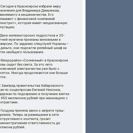
 Сегодня в Красноярске избрали меру
ресечения для Владимира Демьянова,
бвиняемого в мошенничестве. Его
вязывают с финансовой компанией
Финстрит», которая имеет неоднозначную
епутацию.
Двое железногорских подростков и 20-
етний мужчина признаны виновными в
иверсии. По заданию спецслужб Украины –
 деньги, они подожгли релейный шкаф на
тях необщего пользования.
 Микрорайон «Солнечный» в Красноярске
овь сидит без света. За это лето
тключений электричества уже было с
есяток. Иногда продолжаются они больше
ток.
‍♂️ Зампред правительства Хабаровского
рая по соцвопросам Евгений Никонов,
держан по подозрению в получении взятки
 650 миллионов рублей при махинациях с
онтрактами.
 Госдума приняла закон о запрете треш-
римов. Теперь за размещение в сети
структивного контента, грозит
дминистративная ответственность до
иллиона рублей.