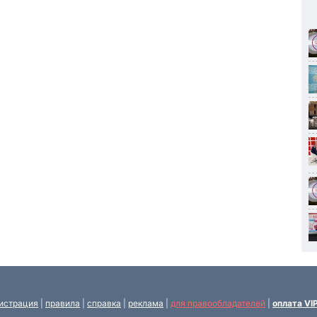
истрация
|
правила
|
справка
|
реклама
|
для правообладателей
|
оплата VI