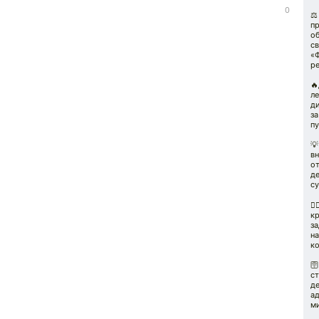
0
⚖️
п
о
с
«
р

л
д
за
пу

вн
о
д
су
👮
к
за
на
к
🛜
ст
де
а
м