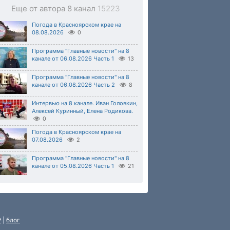
Еще от автора 8 канал
15223
Погода в Красноярском крае на
08.08.2026
0
Программа "Главные новости" на 8
канале от 06.08.2026 Часть 1
13
Программа "Главные новости" на 8
канале от 06.08.2026 Часть 2
8
Интервью на 8 канале. Иван Головкин,
Алексей Куринный, Елена Родикова.
0
Погода в Красноярском крае на
07.08.2026
2
Программа "Главные новости" на 8
канале от 05.08.2026 Часть 1
21
P
|
блог