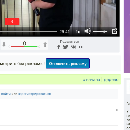
5
1x
29:41
Поделиться
0
0
0
Отключить рекламу
мотрите без рекламы!
с начала
|
дерево
о
войти
или
зарегистрироваться
Гл
0
⚡️
не
л
на
ос