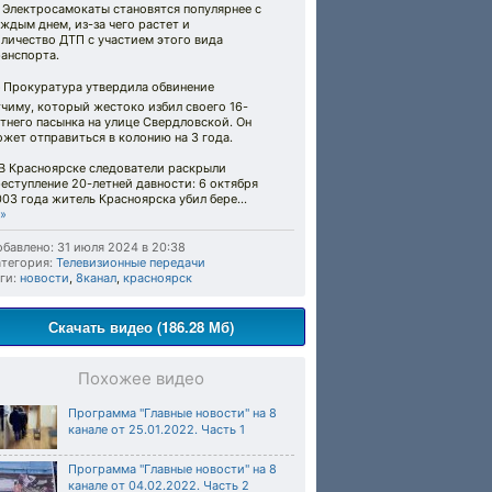
 Электросамокаты становятся популярнее с
ждым днем, из-за чего растет и
личество ДТП с участием этого вида
анспорта.
 Прокуратура утвердила обвинение
чиму, который жестоко избил своего 16-
тнего пасынка на улице Свердловской. Он
жет отправиться в колонию на 3 года.
 В Красноярске следователи раскрыли
еступление 20-летней давности: 6 октября
03 года житель Красноярска убил бере...
»
бавлено: 31 июля 2024 в 20:38
тегория:
Телевизионные передачи
ги:
новости
,
8канал
,
красноярск
Скачать видео (186.28 Мб)
Похожее видео
Программа "Главные новости" на 8
канале от 25.01.2022. Часть 1
Программа "Главные новости" на 8
канале от 04.02.2022. Часть 2