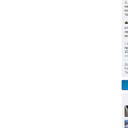
🛴
ка
ко
тр

от
ле
мо
☝️
пр
20
»»
До
Ка
Те