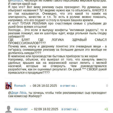
@
Romach
,
Чесногря не помню такого персонажа мировой культуры.
И смотря какой сыр
Я про что? Вот вижу рекламу сыра президент. Ну думаешь: как
обыграют название? Тут видимо нужно как то объяснить, КАКОГО Х
он так называется. Очевидно, что это какой то намёк на
элитарность, качество и т.п. То есть в ролике можно показать,
например, что его подают к столу в лучших башнях кремля .
И что? ТУПАЯ РЕКЛАМА про счастливую семью с улыбками до
ушей безо всяких отсылок!
Хосподи... Это если я выпущу конфеты "интимная радость", то в
рекламе покажут, как их шахтёры едят, когда угольная пыль глодку
забивает!!!!
ГДЕ БЛЯТ ГДЕ ЛОГИКА ЗДРАВЫЙ СМЫСЛ
ПРОФЕССИОНАЛОВ????
Почему мне, неучу и дворнику понятно эти очевидные вещи - а
пи*арасу, снимающими рекламу за большие деньги это вообще не
долбилось никуда????
В чемпионе или производстве бытовых приборов та же херня
Например, объясни, кто выиграл от того, что ханкулль вместо
удобных крышек как на корачинской начал лепить с мелкой
насечкой, которые не отвернуть. Чем руководствовался
разработчик, как он оценивал результат. Он рукой *** СВОЕЙ рукой
прикасался к продукции????
Romach
08:26 18.02.2025
в ответ на ↓
0
○
@
Дядя Лёха
,
ты хочешь чтобы тебе рекламировал сыр президент
сам комиссар Жаберр?
Alexandrr
02:09 18.02.2025
в ответ на ↓
+1
•