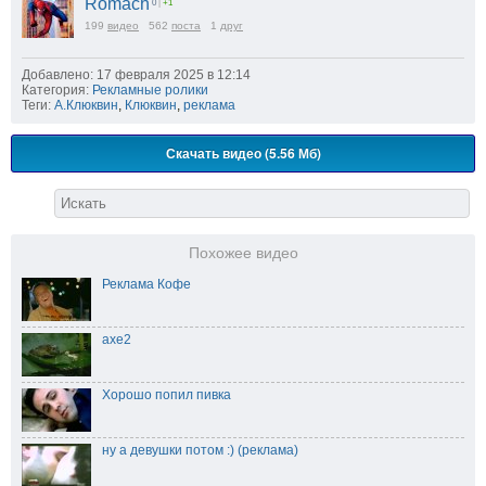
Romach
0
|
+1
199
видео
562
поста
1
друг
Добавлено: 17 февраля 2025 в 12:14
Категория:
Рекламные ролики
Теги:
А.Клюквин
,
Клюквин
,
реклама
Скачать видео (5.56 Мб)
Похожее видео
Реклама Кофе
axe2
Хорошо попил пивка
ну а девушки потом :) (реклама)