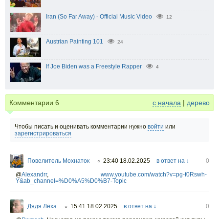
Iran (So Far Away) - Official Music Video
12
Austrian Painting 101
24
If Joe Biden was a Freestyle Rapper
4
Комментарии
6
с начала
|
дерево
Чтобы писать и оценивать комментарии нужно
войти
или
зарегистрироваться
Повелитель Мохнаток
23:40 18.02.2025
в ответ на ↓
0
○
@
Alexandrr
,
www.youtube.com/watch?v=pg-f0Rswh-
Y&ab_channel=%D0%A5%D0%B7-Topic
Дядя Лёха
15:41 18.02.2025
в ответ на ↓
0
○