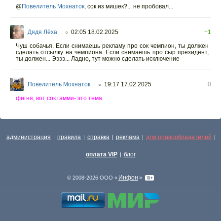
@
Повелитель Мохнаток
,
сок из мишек?... не пробовал...
Дядя Лёха
02:05 18.02.2025
+1
○
Чуш собачья. Если снимаешь рекламу про сок чемпион, ты должен
сделать отсылку на чемпиона. Если снимаешь про сыр президент,
ты должен... Ээээ... Ладно, тут можно сделать исключение
Повелитель Мохнаток
19:17 17.02.2025
0
○
фигня, вот сок гамми- это тема
администрация
правила
справка
реклама
для правообладателей
|
|
|
|
|
оплата VIP
блог
|
Инфон
© 2008-2026 ООО «
»