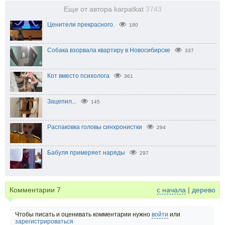
Еще от автора karpatkat
3743
Ценители прекрасного.
180
Собака взорвала квартиру в Новосибирске
337
Кот вместо психолога
361
Зацепил...
145
Распаковка головы синхронистки
294
Бабуля примеряет наряды
297
Комментарии
7
с начала
|
дерево
Чтобы писать и оценивать комментарии нужно
войти
или
зарегистрироваться