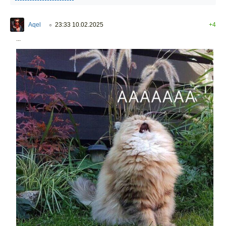
Aqel
23:33 10.02.2025
+4
○
...