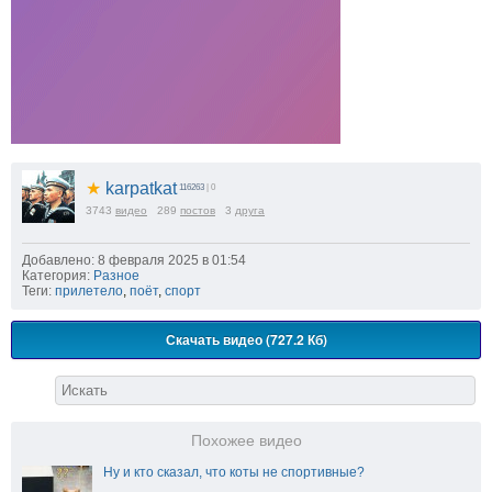
★
karpatkat
116263
| 0
3743
видео
289
постов
3
друга
Добавлено: 8 февраля 2025 в 01:54
Категория:
Разное
Теги:
прилетело
,
поёт
,
спорт
Скачать видео (727.2 Кб)
Похожее видео
Ну и кто сказал, что коты не спортивные?