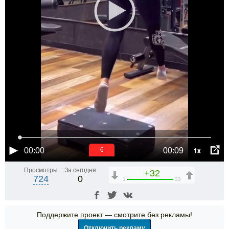
1x
00:00
00:09
5
Просмотры
За сегодня
+32
724
0
1
33
Поддержите проект — смотрите без рекламы!
Отключить рекламу