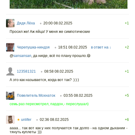
Дядя Лёха
20:00 08.02.2025
+1
○
Просил же! Аж яйца! У меня же симпотические
Черепушка-ниндзя
18:51 08.02.2025
в ответ на ↓
+2
○
@
sansansan
,
да нигде, всë по плану прошло.😄
123581321
08:58 08.02.2025
+1
○
А это как называется, когда вот так? :):):)
Повелитель Мохнаток
03:55 08.02.2025
+5
○
семь раз пересмотрел, пардон,- переслушал)
★
unlifer
02:36 08.02.2025
+6
○
аааа... так вот как у них получается так долго - на одном дыхании -
тянуть куплеты :)))