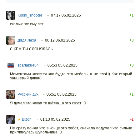
Kokni_shooter
07:17 06.02.2025
+1
○
сколько же ему лет
Дядя Лёха
00:12 06.02.2025
+3
○
С КЕМ ТЫ СЛОНЯЛАСЬ
spartak8484
05:53 05.02.2025
+3
○
Моментами кажется как будто это мебель, а не слоН) Как старый
замшевый диван)
Русский дух
05:51 05.02.2025
+1
•
Я думал это какая то щётка...а это хвост :D
★
Bizon
01:13 05.02.2025
-1
○
Не сразу понял что в конце это хобот, сначала подумал что сильно
приглянулась щупольница :D