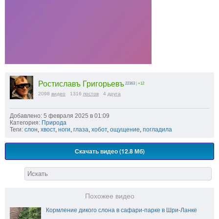
Ростиславъ Григорьевъ
22363
|
+12
2098
видео
1316
постов
4
друга
Добавлено: 5 февраля 2025 в 01:09
Категория:
Природа
Теги:
слон
,
хвост
,
ноги
,
глаза
,
хобот
,
ощущение
,
погладила
Скачать видео (12.8 Мб)
Похожее видео
Кормление дикого слона в сафари-парке в Шри-Ланке