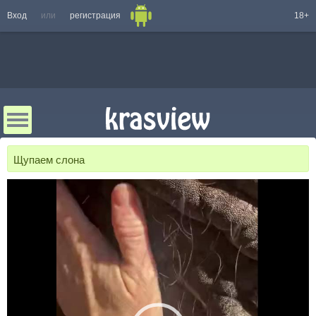
Вход
или
регистрация
18+
Щупаем слона