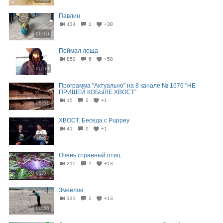
Павлин
434
1
+38
00:10
Поймал леща
850
6
+58
00:59
Программа "Актуально" на 8 канале № 1676 "НЕ
ПРИШЕЙ КОБЫЛЕ ХВОСТ"
15
2
+1
05:51
ХВОСТ. Беседа с Puppey
41
0
+1
18:52
Очень странный птиц
215
1
+13
01:04
Змеелов
331
2
+13
00:56