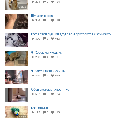
234
2
+24
01:01
Щупаем слона
364
5
+19
00:38
Когда твой лучший друг пёс и приходится с этим жить
390
2
+33
00:10
🐈-Хвост, мы уходим...
263
4
+9
00:08
🐈 Как ты меня бесишь...
849
4
+45
00:11
Сбой системы: Хвост - Кот
507
3
+24
00:12
Красавчики
172
0
+13
00:15