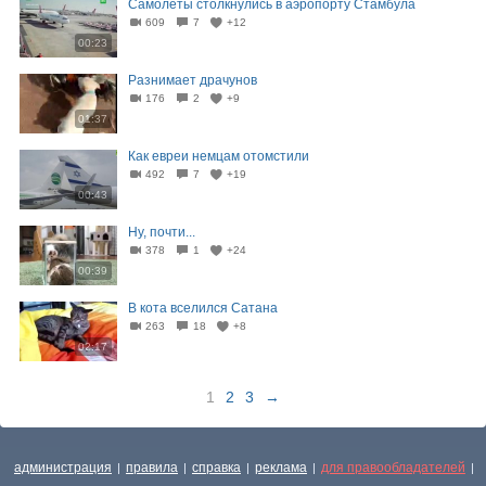
Самолеты столкнулись в аэропорту Стамбула
609
7
+12
00:23
Разнимает драчунов
176
2
+9
01:37
Как евреи немцам отомстили
492
7
+19
00:43
Ну, почти...
378
1
+24
00:39
В кота вселился Сатана
263
18
+8
02:17
1
2
3
→
администрация
правила
справка
реклама
для правообладателей
|
|
|
|
|