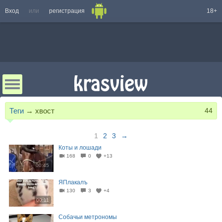
Вход
или
регистрация
18+
Теги
→
хвост
44
1
2
3
→
Коты и лошади
168
0
+13
00:45
ЯПлакалъ
130
3
+4
00:11
Собачьи метрономы