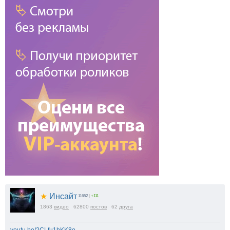
★
Инсайт
11652
|
+111
1863
видео
62800
постов
62
друга