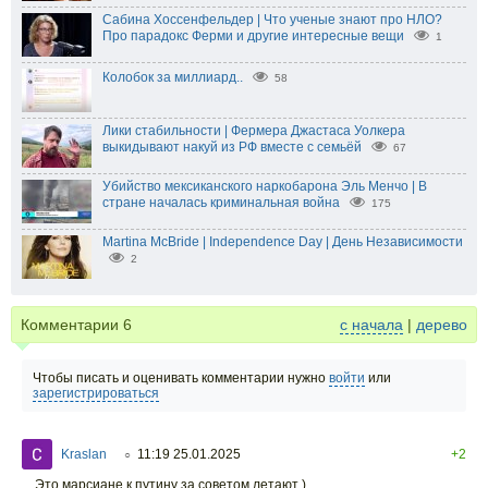
Сабина Хоссенфельдер | Что ученые знают про НЛО?
Про парадокс Ферми и другие интересные вещи
1
Колобок за миллиард..
58
Лики стабильности | Фермера Джастаса Уолкера
выкидывают накуй из РФ вместе с семьёй
67
Убийство мексиканского наркобарона Эль Менчо | В
стране началась криминальная война
175
Martina McBride | Independence Day | День Независимости
2
Комментарии
6
с начала
|
дерево
Чтобы писать и оценивать комментарии нужно
войти
или
зарегистрироваться
Kraslan
11:19 25.01.2025
+2
○
Это марсиане к путину за советом летают )