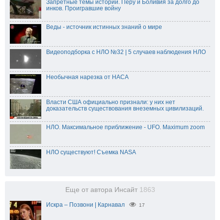
Запретные темы истории. Перу и Боливия за долго до
инков. Проигравшие войну
Веды - источник истинных знаний о мире
Видеоподборка с НЛО №32 | 5 случаев наблюдения НЛО
Необычная нарезка от НАСА
Власти США официально признали: у них нет
доказательств существования внеземных цивилизаций.
НЛО. Максимальное приближение - UFO. Maximum zoom
НЛО существуют! Съемка NASA
Еще от автора Инсайт
1863
Искра – Позвони | Карнавал
17