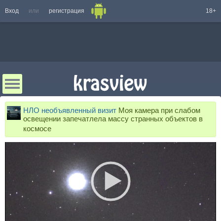
Вход
или
регистрация
18+
НЛО необъявленный визит
Моя камера при слабом
освещении запечатлела массу странных объектов в
космосе