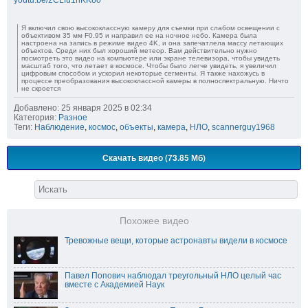
youtu.be/2CLfu1hKK8o
Я включил свою высококлассную камеру для съемки при слабом освещении с
объективом 35 мм F0.95 и направил ее на ночное небо. Камера была
настроена на запись в режиме видео 4K, и она запечатлела массу летающих
объектов. Среди них был хороший метеор. Вам действительно нужно
посмотреть это видео на компьютере или экране телевизора, чтобы увидеть
масштаб того, что летает в космосе. Чтобы было легче увидеть, я увеличил
цифровым способом и ускорил некоторые сегменты. Я также нахожусь в
процессе преобразования высококлассной камеры в полноспектральную. Ничто
не скроется
Добавлено: 25 января 2025 в 02:34
Категория:
Разное
Теги:
Наблюдение
,
космос
,
объекты
,
камера
,
НЛО
,
scannerguy1968
Скачать видео (73.85 Мб)
Похожее видео
Тревожные вещи, которые астронавты видели в космосе
Павел Попович наблюдал треугольный НЛО целый час
вместе с Академией Наук