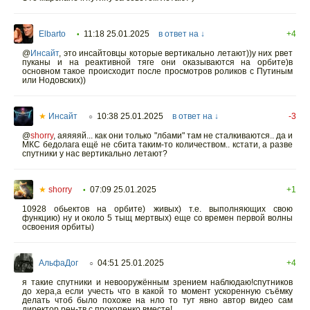
Elbarto
11:18 25.01.2025
в ответ на ↓
+4
•
@
Инсайт
,
это инсайтовцы которые вертикально летают))у них рвет
пуканы и на реактивной тяге они оказываются на орбите)в
основном такое происходит после просмотров роликов с Путиным
или Нодовских))
★
Инсайт
10:38 25.01.2025
в ответ на ↓
-3
○
@
shorry
,
аяяяяй... как они только "лбами" там не сталкиваются.. да и
МКС бедолага ещё не сбита таким-то количеством.. кстати, а разве
спутники у нас вертикально летают?
★
shorry
07:09 25.01.2025
+1
•
10928 обьектов на орбите) живых) т.е. выполняющих свою
функцию) ну и около 5 тыщ мертвых) еще со времен первой волны
освоения орбиты)
АльфаДог
04:51 25.01.2025
+4
○
я такие спутники и невооружённым зрением наблюдаю!спутников
до хера,а если учесть что в какой то момент ускоренную съёмку
делать чтоб было похоже на нло то тут явно автор видео сам
директор рен-тв с прокопенко вместе!