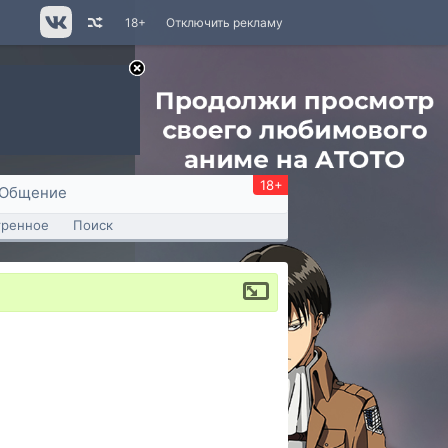
18+
Отключить рекламу
18+
Общение
тренное
Поиск