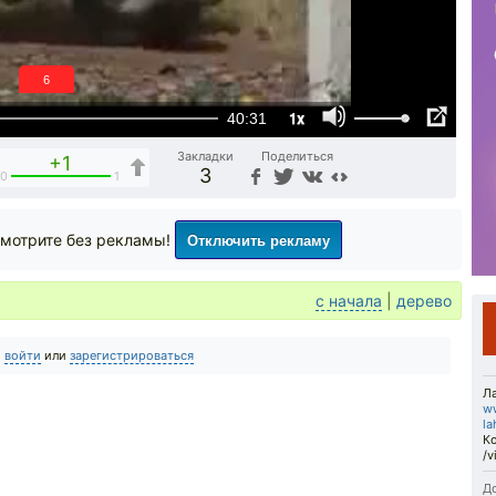
6
1x
40:31
Закладки
Поделиться
+1
3
0
1
Отключить рекламу
мотрите без рекламы!
с начала
|
дерево
о
войти
или
зарегистрироваться
Л
ww
la
К
/
До