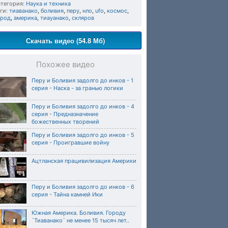
тегория:
Наука и техника
ги:
тиаванако
,
боливия
,
перу
,
нло
,
ufo
,
космос
,
ород
,
америка
,
тиауанако
,
скляров
Скачать видео (54.8 Мб)
Похожее видео
Перу и Боливия задолго до инков - 1
серия - Наска - за гранью логики
Перу и Боливия задолго до инков - 4
серия - Предназначение
божественных творений
Перу и Боливия задолго до инков - 5
серия - Проигравшие войну
Ацтланская працивилизация Америки
Перу и Боливия задолго до инков - 6
серия - Тайна камней Ики
Южная Америка. Боливия. Городу
`Тиаванако` не менее 15 тысяч лет..