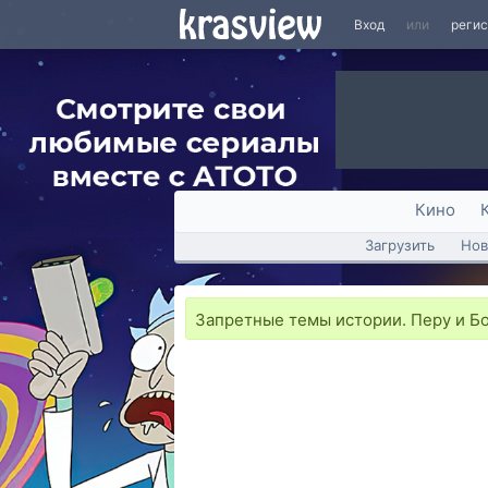
Вход
или
реги
Кино
Загрузить
Нов
Запретные темы истории. Перу и Бо