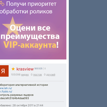
★
krasview
500325
| 0
105098
видео
0
постов
0
друзей
аборатория альтернативной истории
w.lah.ru/
h.flybb.ru/
онтроль разумных ящеров
video/efc51d4b4daa093
бавлено: 28 октября 2011 в 21:44