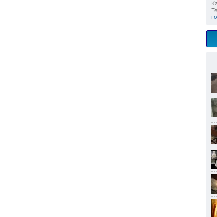
Ка
Те
г