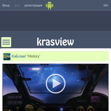
Вход
или
регистрация
18+
КаБлам!
'History'