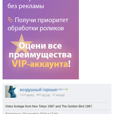
воздушный горошег
6424
|
+19
1218
видео
865
постов
10
друзей
Video footage from Neo Tokyo 1987 and The Golden Bird 1987.
Добавлено: 30 декабря 2024 в 17:40