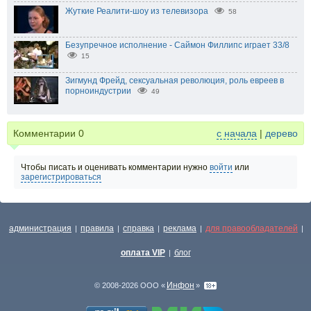
Жуткие Реалити-шоу из телевизора
58
Безупречное исполнение - Саймон Филлипс играет 33/8
15
Зигмунд Фрейд, сексуальная революция, роль евреев в
порноиндустрии
49
Комментарии
0
с начала
|
дерево
Чтобы писать и оценивать комментарии нужно
войти
или
зарегистрироваться
администрация
правила
справка
реклама
для правообладателей
|
|
|
|
|
оплата VIP
блог
|
Инфон
© 2008-2026 ООО «
»