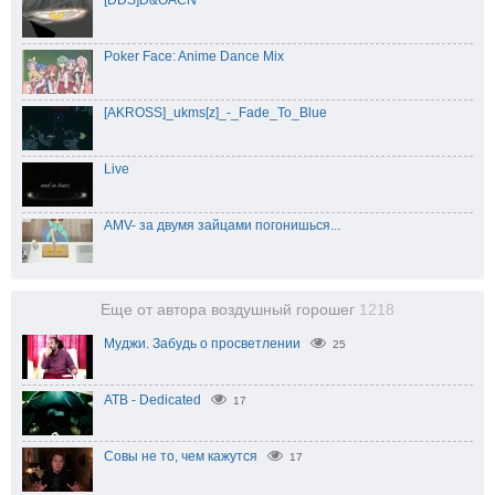
Poker Face: Anime Dance Mix
[AKROSS]_ukms[z]_-_Fade_To_Blue
Live
AMV- за двумя зайцами погонишься...
Еще от автора воздушный горошег
1218
Муджи. Забудь о просветлении
25
ATB - Dedicated
17
Совы не то, чем кажутся
17