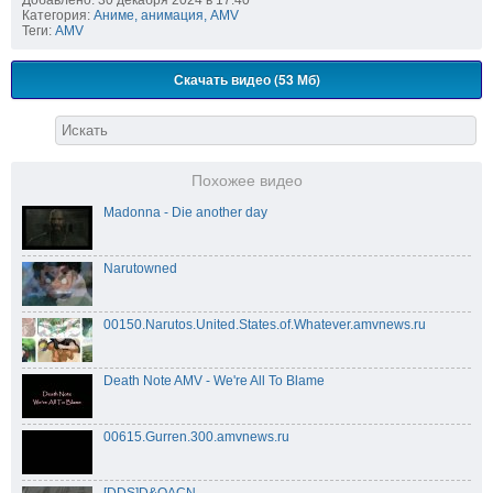
Категория:
Аниме, анимация, AMV
Теги:
AMV
Скачать видео (53 Мб)
Похожее видео
Madonna - Die another day
Narutowned
00150.Narutos.United.States.of.Whatever.amvnews.ru
Death Note AMV - We're All To Blame
00615.Gurren.300.amvnews.ru
[DDS]D&OACN