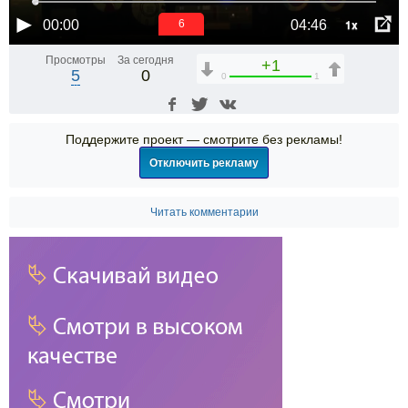
1x
00:00
04:46
6
Просмотры
За сегодня
+1
5
0
0
1
Поддержите проект — смотрите без рекламы!
Отключить рекламу
Читать комментарии