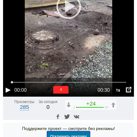
1x
00:00
00:30
4
Просмотры
За сегодня
+24
285
0
2
26
Поддержите проект — смотрите без рекламы!
Отключить рекламу