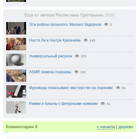
Еще от автора Ростиславъ Григорьевъ
2098
Эти рофлы прошлого. Михаил Задорнов
2
Настя Ли в театре Куклачёва
145
Универсальный рисунок
255
ASMR замена подошвы
182
Фуроводы показывают мастерство на парковке
64
Рюмки и бокалы с фигурными ножками
61
Комментарии
8
с начала
|
дерево