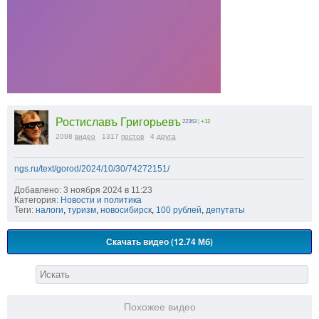
Ростиславъ Григорьевъ
22363
|
+12
2098
видео
1317
постов
4
друга
ngs.ru/text/gorod/2024/10/30/74272151/
Добавлено: 3 ноября 2024 в 11:23
Категория:
Новости и политика
Теги:
налоги
,
туризм
,
новосибирск
,
100 рублей
,
депутаты
Скачать видео (12.74 Мб)
Похожее видео