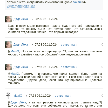
Чтобы писать и оценивать комментарии нужно
войти
или
зарегистрироваться
Дядя Лёха
08:00 06.11.2024
0
○
Если в результате введения налога будет это всё приведено в
порядок, то почему бы и нет. Другое дело, что затыкать дыры
кошмаря отдельный бизнес - это порочный подход
Дядя Лёха
07:58 06.11.2024
в ответ на ↓
0
○
@
MatriX
,
Просто если по принципу "О, кто то живёт слишком
хорошо - давайте налогом обложим" - это подход порочный
Дядя Лёха
07:56 06.11.2024
в ответ на ↓
0
○
@
MatriX
,
Поэтому я и говорю, что налог должен быть толко на
доход. Без разделений с чего этот доход. Если это налог в казну
государства. Другое дело, если это муниципальные целевые
финансы
MatriX
07:54 06.11.2024
в ответ на ↓
0
○
@
Дядя Лёха
,
а за кап ремонт в частном доме платить надо?)
Другое дело что если они собирают этот налог, то за него они