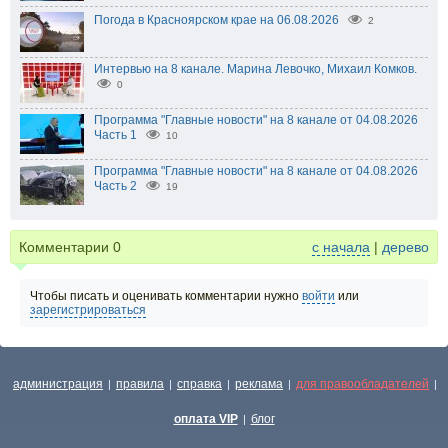
Погода в Красноярском крае на 06.08.2026
2
Интервью на 8 канале. Марина Левочко, Михаил Комков.
0
Программа "Главные новости" на 8 канале от 04.08.2026
Часть 1
10
Программа "Главные новости" на 8 канале от 04.08.2026
Часть 2
19
Комментарии
0
с начала
|
дерево
Чтобы писать и оценивать комментарии нужно
войти
или
зарегистрироваться
администрация
правила
справка
реклама
для правообладателей
|
|
|
|
|
оплата VIP
блог
|