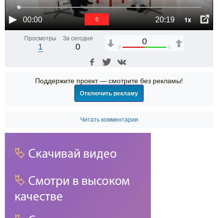
1x
00:00
20:19
6
Просмотры
За сегодня
0
1
0
0
0
Поддержите проект — смотрите без рекламы!
Отключить рекламу
Читать комментарии