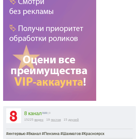
8 канал
9100
| 0
15225
видео
19
постов
15
друзей
#интервью #8канал #Пензина #Шахматов #Красноярск