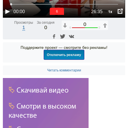
1x
00:00
26:35
6
Просмотры
За сегодня
0
1
0
0
0
Поддержите проект — смотрите без рекламы!
Отключить рекламу
Читать комментарии