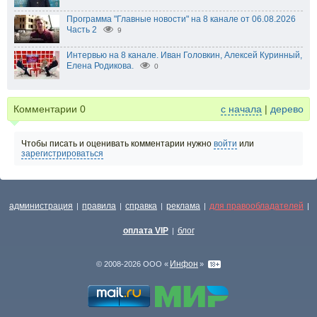
Программа "Главные новости" на 8 канале от 06.08.2026
Часть 2
9
Интервью на 8 канале. Иван Головкин, Алексей Куринный,
Елена Родикова.
0
Комментарии
0
с начала
|
дерево
Чтобы писать и оценивать комментарии нужно
войти
или
зарегистрироваться
администрация
правила
справка
реклама
для правообладателей
|
|
|
|
|
оплата VIP
блог
|
Инфон
© 2008-2026 ООО «
»