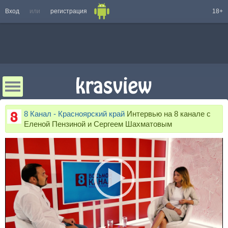
Вход
или
регистрация
18+
8 Канал - Красноярский край
Интервью на 8 канале с
Еленой Пензиной и Сергеем Шахматовым