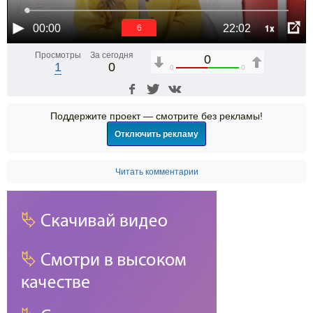
1x
00:00
22:02
6
Просмотры
За сегодня
0
1
0
0
0
Поддержите проект — смотрите без рекламы!
Отключить рекламу
Читать комментарии