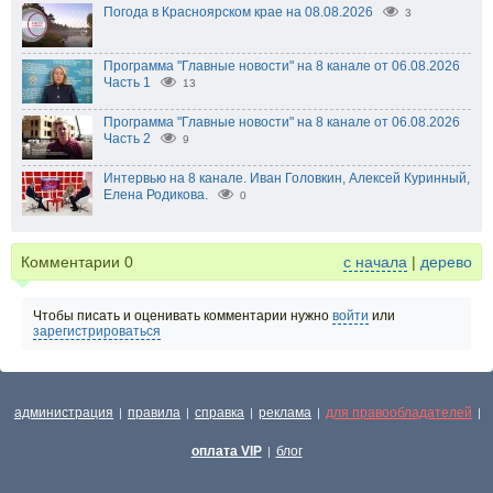
Погода в Красноярском крае на 08.08.2026
3
Программа "Главные новости" на 8 канале от 06.08.2026
Часть 1
13
Программа "Главные новости" на 8 канале от 06.08.2026
Часть 2
9
Интервью на 8 канале. Иван Головкин, Алексей Куринный,
Елена Родикова.
0
Комментарии
0
с начала
|
дерево
Чтобы писать и оценивать комментарии нужно
войти
или
зарегистрироваться
администрация
правила
справка
реклама
для правообладателей
|
|
|
|
|
оплата VIP
блог
|