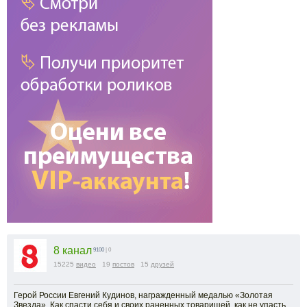
8 канал
9100
| 0
15225
видео
19
постов
15
друзей
Герой России Евгений Кудинов, награжденный медалью «Золотая
Звезда». Как спасти себя и своих раненных товарищей, как не упасть