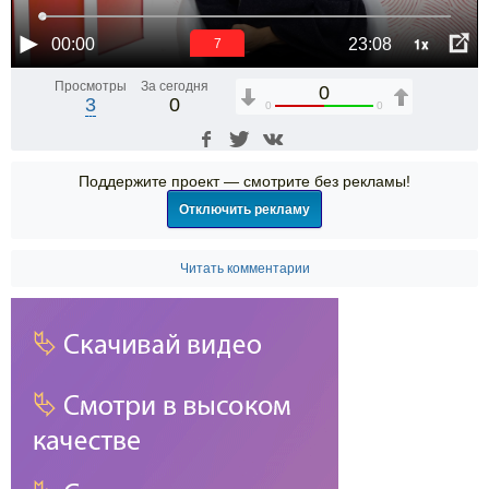
1x
00:00
23:08
6
Просмотры
За сегодня
0
3
0
0
0
Поддержите проект — смотрите без рекламы!
Отключить рекламу
Читать комментарии