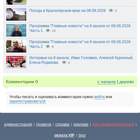
Погода в Красноярском крае на 08.08.2026
3
Программа "Главные новости" на 8 канале от 06.08.2026
Часть 1
15
Программа "Главные новости" на 8 канале от 06.08.2026
Часть 2
9
Интервью на 8 канале. Иван Головкин, Алексей Куринный,
Елена Родикова.
0
Комментарии
0
с начала
|
дерево
Чтобы писать и оценивать комментарии нужно
войти
или
зарегистрироваться
администрация
правила
справка
реклама
для правообладателей
|
|
|
|
|
оплата VIP
блог
|