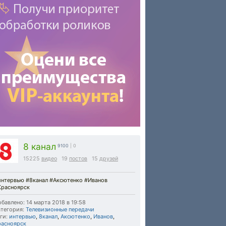
8 канал
9100
| 0
15225
видео
19
постов
15
друзей
интервью #8канал #Аксютенко #Иванов
Красноярск
бавлено: 14 марта 2018 в 19:58
тегория:
Телевизионные передачи
ги:
интервью
,
8канал
,
Аксютенко
,
Иванов
,
расноярск