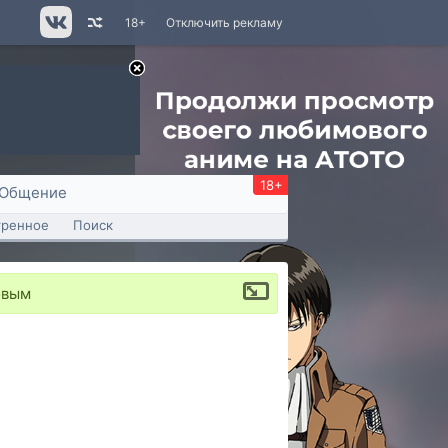
18+
Отключить рекламу
18+
Общение
тренное
Поиск
овым