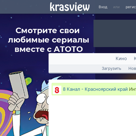
Вход
или
реги
Кино
Загрузить
Нов
8 Канал - Красноярский край
Инт