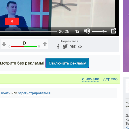
5
1x
20:25
Поделиться
0
0
0
Отключить рекламу
мотрите без рекламы!
с начала
|
дерево
о
войти
или
зарегистрироваться
#
#
До
Ка
Те
К