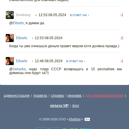
очень неплохо для обычных людей)
Drottning
12:53 08.05.2024
в ответ на ↓
-1
○
@
Elbarto
,
я думаю да.
Elbarto
12:53 08.05.2024
-2
•
Когда ты уже очнешься деньги правят миром хотя должна правда )
Elbarto
12:48 08.05.2024
в ответ на ↓
-1
•
@
3aharka
,
надо тогда СССР возвращать и 15 республик как
думаешь они будут за?)
администрация
правила
справка
реклама
для правообладателей
|
|
|
|
|
оплата VIP
блог
|
Инфон
© 2008-2026 ООО «
»