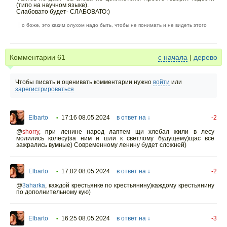
(типо на научном языке).
Слабовато будет- СЛАБОВАТО:)
о боже, это каким олухом надо быть, чтобы не понимать и не видеть этого
Комментарии
61
с начала
|
дерево
Чтобы писать и оценивать комментарии нужно
войти
или
зарегистрироваться
Elbarto
17:16 08.05.2024
в ответ на ↓
-2
•
@
shorry
,
при ленине народ лаптем щи хлебал жили в лесу
молились колесу)за ним и шли к светлому будущему)щас все
зажрались вумные) Современному ленину будет сложней)
Elbarto
17:02 08.05.2024
в ответ на ↓
-2
•
@
3aharka
,
каждой крестьянке по крестьянину)каждому крестьянину
по дополнительному кую)
Elbarto
16:25 08.05.2024
в ответ на ↓
-3
•