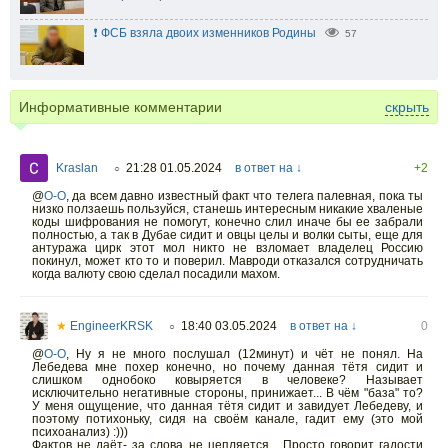
❗️ ФСБ взяла двоих изменников Родины
57
Информативные комментарии
скрыть
Kraslan
21:28 01.05.2024
в ответ на ↓
+2
○
@
O-O
,
да всем давно известный факт что телега палевная, пока ты
низко ползаешь пользуйся, станешь интересным никакие хваленые
коды шифрования не помогут, конечно слил иначе бы ее забрали
полностью, а так в Дубае сидит и овцы целы и волки сыты, еще для
антуража цирк этот мол никто не взломает владелец Россию
покинул, может кто то и поверил. Мавроди отказался сотрудничать
когда валюту свою сделал посадили махом.
★
EngineerKRSK
18:40 03.05.2024
в ответ на ↓
0
○
@
O-O
,
Ну я не много послушал (12минут) и чёт не понял. На
Лебедева мне похер конечно, но почему данная тётя сидит и
слишком однобоко ковыряется в человеке? Называет
исключительно негативные стороны, принижает... В чём "база" то?
У меня ощущение, что данная тётя сидит и завидует Лебедеву, и
поэтому потихоньку, сидя на своём канале, гадит ему (это мой
психоанализ) :)))
Фактов не даёт- за слова не цепляется... Просто говорит гадости