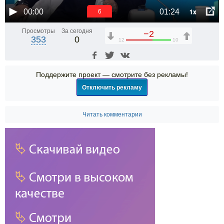
1x
00:00
01:24
6
Просмотры
За сегодня
−2
353
0
12
10
Поддержите проект — смотрите без рекламы!
Отключить рекламу
Читать комментарии