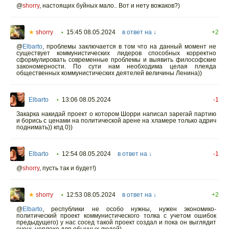
@
shorry
,
настоящих буйных мало.. Вот и нету вожаков?)
★
shorry
15:45 08.05.2024
в ответ на ↓
+2
•
@
Elbarto
,
проблемы заключается в том что на данный момент не
существует коммунистических лидеров способных корректно
сформулировать современные проблемы и выявить философские
закономерности. По сути нам необходима целая плеяда
общественных коммунистических деятелей величины Ленина))
Elbarto
13:06 08.05.2024
-1
•
Закарка накидай проект о котором Шорри написал зарегай партию
и борись с ценами на политической арене на хламере только адрич
поднимать)) кпд 0))
Elbarto
12:54 08.05.2024
в ответ на ↓
-1
•
@
shorry
,
пусть так и будет!)
★
shorry
12:53 08.05.2024
в ответ на ↓
+2
•
@
Elbarto
,
республики не особо нужны, нужен экономико-
политический проект коммунистического толка с учетом ошибок
предыдущего) у нас сосед такой проект создал и пока он выглядит