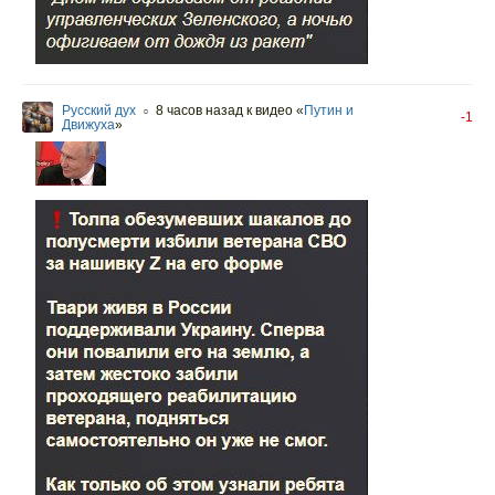
Русский дух
8 часов назад
к видео «
Путин и
○
-1
Движуха
»