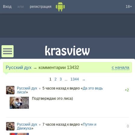
Вход
или
регистрация
18+
Русский дух
→ комментарии
13432
с начала
1
2
3
...
1344
→
Русский дух
5 часов назад
к видео «
Да это ведь
○
+2
лиса!
»
Подтверждаю это лиса)
Русский дух
7 часов назад
к видео «
Путин и
○
0
Движуха
»