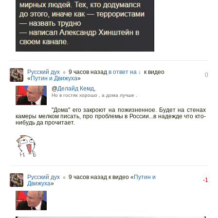
Русский дух
9 часов назад
в ответ на ↓
к видео
○
0
«
Путин и Движуха
»
@
Делайд Кемд
,
Но в гостях хорошо , а дома лучше .
"Дома" его закроют на пожизненное. Будет на стенах
камеры мелком писать, про проблемы в России...в надежде что кто-
нибудь да прочитает.
Русский дух
9 часов назад
к видео «
Путин и
○
-1
Движуха
»