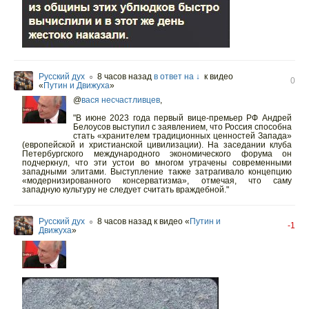
Русский дух
8 часов назад
в ответ на ↓
к видео
○
0
«
Путин и Движуха
»
@
вася несчастливцев
,
"В июне 2023 года первый вице-премьер РФ Андрей
Белоусов выступил с заявлением, что Россия способна
стать «хранителем традиционных ценностей Запада»
(европейской и христианской цивилизации). На заседании клуба
Петербургского международного экономического форума он
подчеркнул, что эти устои во многом утрачены современными
западными элитами. Выступление также затрагивало концепцию
«модернизированного консерватизма», отмечая, что саму
западную культуру не следует считать враждебной."
Русский дух
8 часов назад
к видео «
Путин и
○
-1
Движуха
»