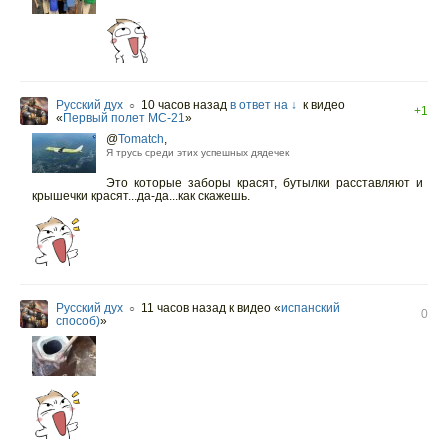
Русский дух
10 часов назад
в ответ на ↓
к видео
○
+1
«
Первый полет МС-21
»
@
Tomatch
,
Я трусь среди этих успешных дядечек
Это которые заборы красят, бутылки расставляют и
крышечки красят...да-да...как скажешь.
Русский дух
11 часов назад
к видео «
испанский
○
0
способ)
»