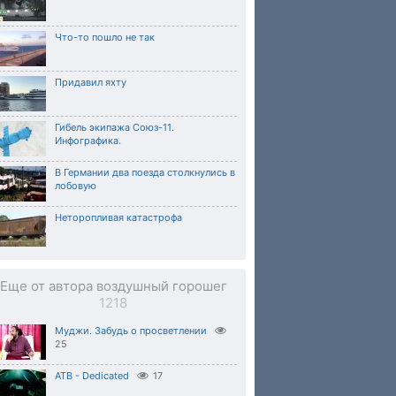
Что-то пошло не так
Придавил яхту
Гибель экипажа Союз-11.
Инфографика.
В Германии два поезда столкнулись в
лобовую
Неторопливая катастрофа
Еще от автора воздушный горошег
1218
Муджи. Забудь о просветлении
25
ATB - Dedicated
17