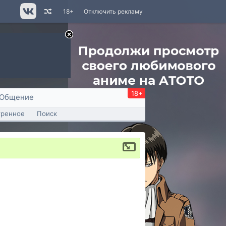
18+
Отключить рекламу
18+
Общение
тренное
Поиск