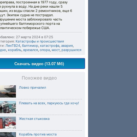
реправа, построенная в 1977 году, сразу
 рухнула в воду. На дне реки нашли 5
шин, из воды спасли 2 ремонтников, еще 6
ут. Экипаж судна не пострадал.
брушение моста заблокировало часть
рупнейшего балтиморского порта на
тлантическом побережье США.
бавлено: 27 марта 2024 в 07:25
тегория:
Катастрофы и происшествия
ги:
ЛенТВ24
,
балтимор
,
катастрофа
,
авария
,
удно
,
корабль
,
врезался
,
опора
,
мост
,
разрушился
Скачать видео (13.07 Мб)
Похожее видео
Ловко причалил
Плевать на всех, паркуюсь где хочу!
Жесткая стыковка
Корабль против моста