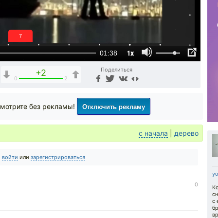
6
1x
01:38
Поделиться
+2
0
2
Отключить рекламу
мотрите без рекламы!
с начала
|
дерево
о
войти
или
зарегистрироваться
y
0
Ко
с
с
бр
вр