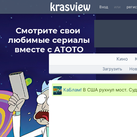
Вход
или
реги
Кино
Загрузить
Нов
КаБлам!
В США рухнул мост. Суд