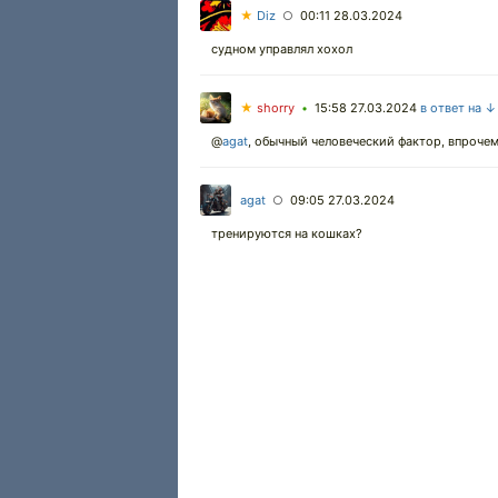
★
Diz
00:11 28.03.2024
○
судном управлял хохол
★
shorry
15:58 27.03.2024
в ответ на ↓
•
@
agat
,
обычный человеческий фактор, впрочем 
agat
09:05 27.03.2024
○
тренируются на кошках?