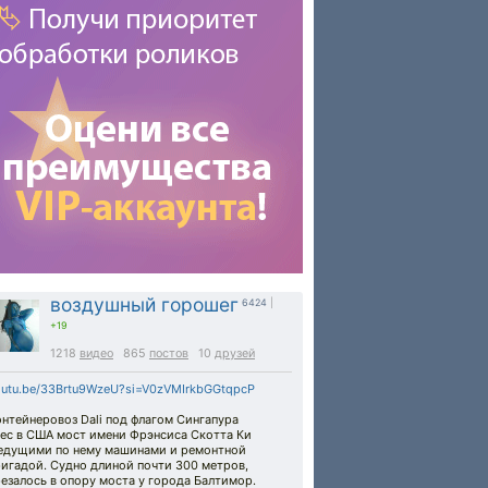
воздушный горошег
6424
|
+19
1218
видео
865
постов
10
друзей
outu.be/33Brtu9WzeU?si=V0zVMIrkbGGtqpcP
нтейнеровоз Dali под флагом Сингапура
нес в США мост имени Фрэнсиса Скотта Ки
 едущими по нему машинами и ремонтной
игадой. Судно длиной почти 300 метров,
езалось в опору моста у города Балтимор.