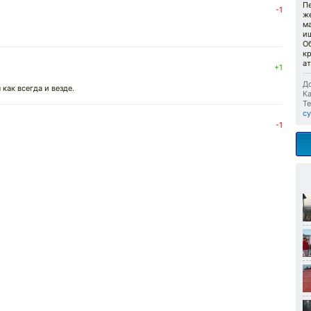
Пе
-1
же
ма
ищ
О
к
а
+1
До
как всегда и везде.
Ка
Те
с
-1