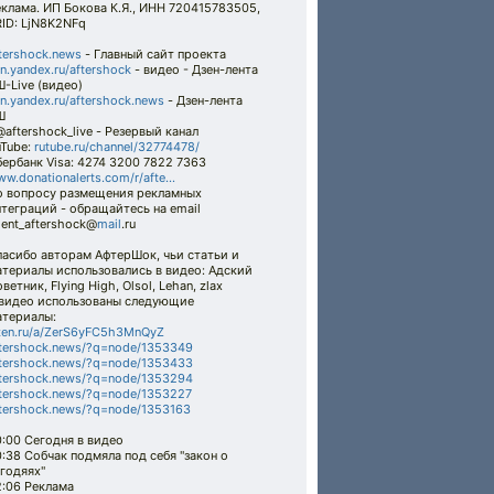
клама. ИП Бокова К.Я., ИНН 720415783505,
ID: LjN8K2NFq
tershock.news
- Главный сайт проекта
n.yandex.ru/aftershock
- видео - Дзен-лента
-Live (видео)
n.yandex.ru/aftershock.news
- Дзен-лента
Ш
@aftershock_live - Резервый канал
uTube:
rutube.ru/channel/32774478/
ербанк Visa: 4274 3200 7822 7363
w.donationalerts.com/r/afte...
о вопросу размещения рекламных
теграций - обращайтесь на email
ent_aftershock@
mail
.ru
пасибо авторам АфтерШок, чьи статьи и
атериалы использовались в видео: Адский
ветник, Flying High, Olsol, Lehan, zlax
 видео использованы следующие
атериалы:
zen.ru/a/ZerS6yFC5h3MnQyZ
ftershock.news/?q=node/1353349
ftershock.news/?q=node/1353433
ftershock.news/?q=node/1353294
tershock.news/?q=node/1353227
tershock.news/?q=node/1353163
:00 Сегодня в видео
:38 Собчак подмяла под себя "закон о
годяях"
2:06 Реклама