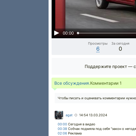
00:00
Просмотры
За сегодня
6
0
Поддержите проект — с
Все обсуждения.
Комментарии
1
Чтобы писать и оценивать комментарии нужн
agat
14:54 13.03.2024
○
00:00
Сегодня в видео
00:38
Собчак подмяла под себя "закон о негодя
02:06
Реклама