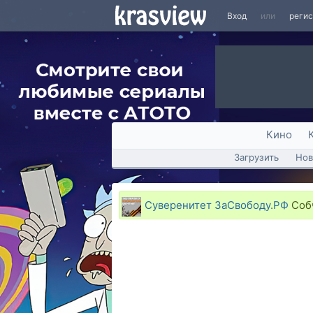
Вход
или
реги
Кино
Загрузить
Нов
Суверенитет ЗаСвободу.РФ
Собч