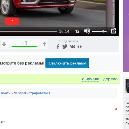
6
1x
16:14
Поделиться
+1
0
1
Отключить рекламу
мотрите без рекламы!
с начала
|
дерево
о
войти
или
зарегистрироваться
CG
п
-4
бе
3
з
ях"
ру