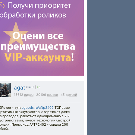
agat
25482
|
+6
15612
видео
20106
постов
45
друзей
Power - тут:
cgpods.ru/aftp2402
ТОПовые
ортативные аккумуляторы: заряжают даже
з проводов, работают одновременно с 2 и
 устройствами, имеют технологии быстрой
арядки! Промокод AFTP2402 - скидка 200
блей.