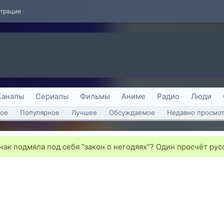
страция
Каналы
Сериалы
Фильмы
Аниме
Радио
Люди
ое
Популярное
Лучшее
Обсуждаемое
Недавно просмо
ак подмяла под себя "закон о негодяях"? Один просчёт рус