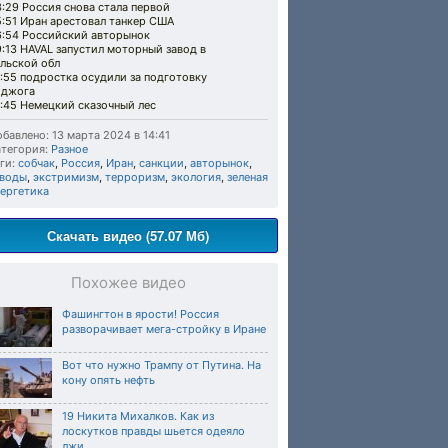
:29 Россия снова стала первой
:51 Иран арестовал танкер США
6:54 Российский авторынок
:13 HAVAL запустил моторный завод в
льской обл
:55 подростка осудили за подготовку
оджога
:45 Немецкий сказочный лес
бавлено: 13 марта 2024 в 14:41
тегория:
Разное
ги:
собчак
,
Россия
,
Иран
,
санкции
,
авторынок
,
аводы
,
экстримизм
,
терроризм
,
экология
,
зеленая
нергетика
Скачать видео (57.07 Мб)
Похожее видео
Фашингтон в ярости! Россия
разворачивает мега-стройку в Иране
Вот что нужно Трампу от Путина. На
кону опять нефть
19 Никита Михалков. Как из
лоскутков правды шьется одеяло
лжи