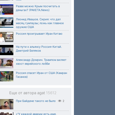
Разве можно Крым посчитать в
деньгах? (РАКЕТА.News)
Леонид Ивашов. Сирия: что дал
месяц гумпаузы; ложь как главное
оружие США
Россия проигрывает Иран Китаю
На пути к альянсу Россия-Китай.
Дмитрий Беляков
Александр Домрин. Трампом виляет
хвост еврейского лобби
Россия спасет Иран от США (Камран
Гасанов)
Еще от автора agat
15612
При Байдене такого не было
2
«"У каждой аварии есть имя,