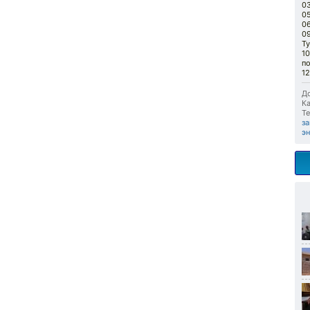
03
05
0
09
Ту
10
п
12
До
Ка
Те
з
э