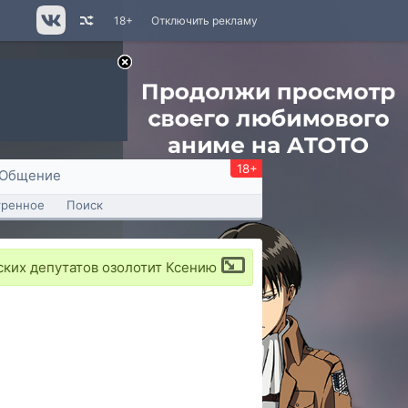
18+
Отключить рекламу
18+
Общение
тренное
Поиск
ских депутатов озолотит Ксению