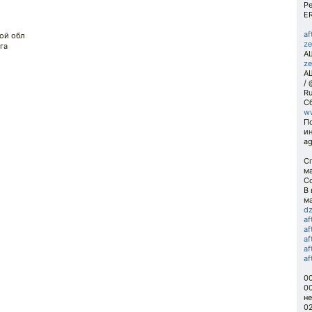
Ре
ER
af
ой обл
ze
га
АШ
ze
А
/ 
R
Сб
ww
П
ин
ag
С
м
Со
В
м
d
a
a
a
af
af
00
00
не
0