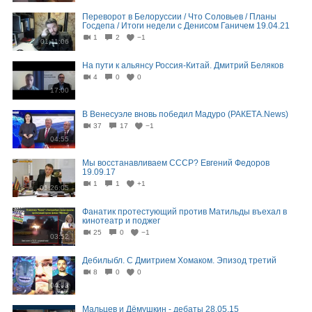
Переворот в Белоруссии / Что Соловьев / Планы
Госдепа / Итоги недели с Денисом Ганичем 19.04.21
1
2
−1
01:11:06
На пути к альянсу Россия-Китай. Дмитрий Беляков
4
0
0
17:00
В Венесуэле вновь победил Мадуро (РАКЕТА.News)
37
17
−1
04:55
Мы восстанавливаем СССР? Евгений Федоров
19.09.17
1
1
+1
01:26:05
Фанатик протестующий против Матильды въехал в
кинотеатр и поджег
25
0
−1
03:52
Дебилыбл. С Дмитрием Хомаком. Эпизод третий
8
0
0
04:08
Мальцев и Дёмушкин - дебаты 28.05.15