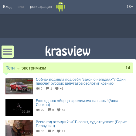
Вход
или
регистрация
18+
Теги
→
экстримизм
14
Собчак подмяла под себя "закон о негодяях"? Один
просчёт русских депутатов озолотит Ксению
6
1
+1
16:14
Еще одного «борца с режимом» на нары! (Анна
Сочина)
20
0
+2
05:29
Всего год отсидки? ФСБ ловит, суд отпускает (Борис
Первушин)
66
2
+1
05:27