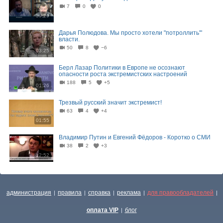
7
0
0
39:29
Дарья Полюдова. Мы просто хотели "потроллить'"
власти.
50
8
−6
03:25
Берл Лазар Политики в Европе не осознают
опасности роста экстремистских настроений
188
5
+5
01:26
Трезвый русский значит экстремист!
63
4
+4
01:55
Владимир Путин и Евгений Фёдоров - Коротко о СМИ
38
2
+3
12:52
администрация
правила
справка
реклама
для правообладателей
|
|
|
|
|
оплата VIP
блог
|