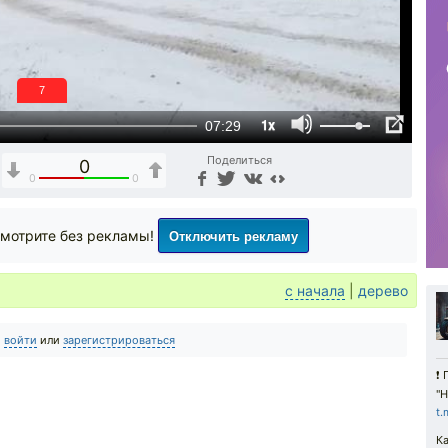
6
1x
07:29
Поделиться
0
0
0
Отключить рекламу
мотрите без рекламы!
с начала
|
дерево
о
войти
или
зарегистрироваться
❗️
"Н
t.
К