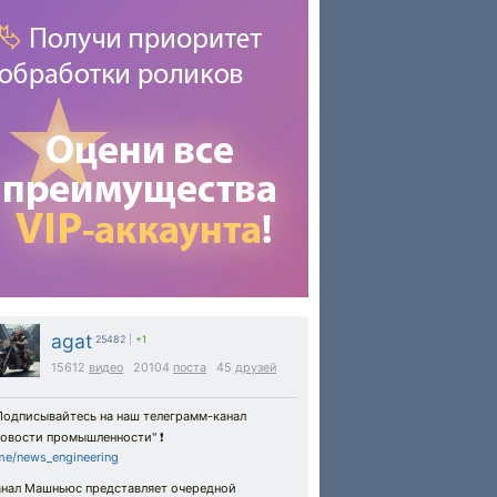
agat
25482
|
+1
15612
видео
20104
поста
45
друзей
 Подписывайтесь на наш телеграмм-канал
овости промышленности" ❗️
me/news_engineering
анал Машньюс представляет очередной