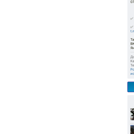
0
✅
✅ 
t.
Та
В
Ян
До
Ка
Те
Р
и