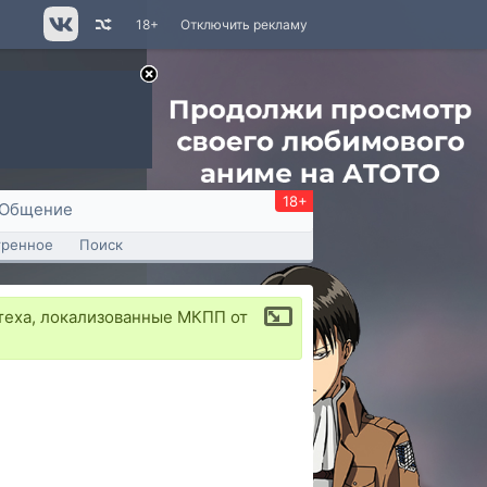
18+
Отключить рекламу
18+
Общение
тренное
Поиск
стеха, локализованные МКПП от