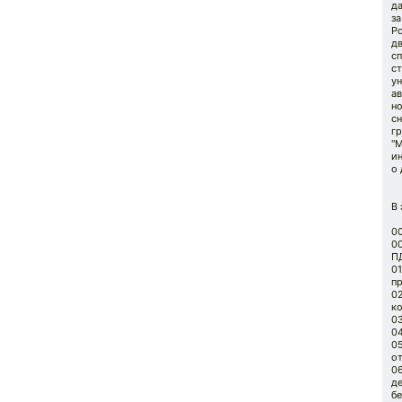
д
за
Р
д
сп
с
ун
а
н
с
гр
"М
ин
о
В 
0
0
ПД
01
п
02
ко
0
04
0
о
0
д
бе