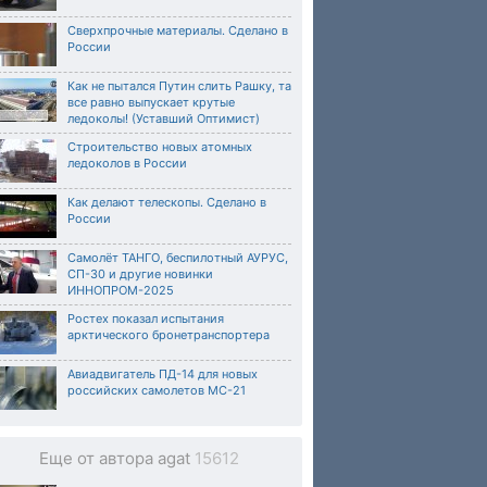
Сверхпрочные материалы. Сделано в
России
Как не пытался Путин слить Рашку, та
все равно выпускает крутые
ледоколы! (Уставший Оптимист)
Строительство новых атомных
ледоколов в России
Как делают телескопы. Сделано в
России
Самолёт ТАНГО, беспилотный АУРУС,
СП-30 и другие новинки
ИННОПРОМ-2025
Ростех показал испытания
арктического бронетранспортера
Авиадвигатель ПД-14 для новых
российских самолетов МС-21
Еще от автора agat
15612