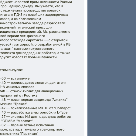
айджест новостей промышленности России
 прошедшую декаду. Вы узнаете, что в
остехе начали производство лопаток
вигателя ПД-8 из новейших жаропрочных
лавов, а на Коломенском
танкостроительном заводе разработали
икальный гигантский пресс для
виационных предприятий. Мы расскажем о
овой версии четырехосного
негоболотохода «Арктика» — с открытой
узовой платформой, о разработанной в КБ
алахит" системе искусственного
теллекта для подводных роботов, а также
 других новостях промышленности.
этом выпуске:
0:00 — вступление
0:40 — производство лопаток двигателя
-8 из новых сплавов
:48 — станок-гигант для авиационных
редприятий от Ростеха
:48 — новая версия вездехода "Арктика"
мпании "Трэкол"
3:47 — локализованные МКПП от "Соллерс"
:40 — разработка электромобиля L-Type
5:27 — система ИИ для подводных роботов
т "СПМБМ "Малахит"
6:02 — первые лётные испытания
емонстратора тяжелого транспортного
спилотника "Партизан"