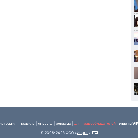
истрация
|
правила
|
справка
|
реклама
|
для правообладателей
|
оплата VI
© 2008-2026 ООО «
Инфон
»