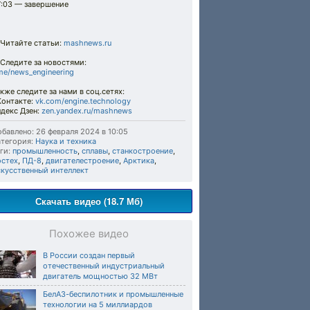
7:03 — завершение
 Читайте статьи:
mashnews.ru
Следите за новостями:
me/news_engineering
кже следите за нами в соц.сетях:
Контакте:
vk.com/engine.technology
декс Дзен:
zen.yandex.ru/mashnews
бавлено: 26 февраля 2024 в 10:05
тегория:
Наука и техника
ги:
промышленность
,
сплавы
,
станкостроение
,
остех
,
ПД-8
,
двигателестроение
,
Арктика
,
скусственный интеллект
Скачать видео (18.7 Мб)
Похожее видео
В России создан первый
отечественный индустриальный
двигатель мощностью 32 МВт
БелАЗ-беспилотник и промышленные
технологии на 5 миллиардов