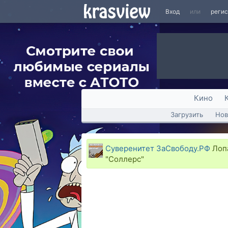
Вход
или
реги
Кино
Загрузить
Нов
Суверенитет ЗаСвободу.РФ
Лопа
"Соллерс"