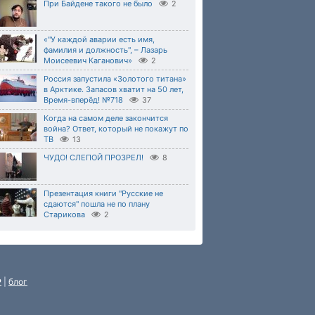
При Байдене такого не было
2
«"У каждой аварии есть имя,
фамилия и должность", – Лазарь
Моисеевич Каганович»
2
Россия запустила «Золотого титана»
в Арктике. Запасов хватит на 50 лет,
Время-вперёд! №718
37
Когда на самом деле закончится
война? Ответ, который не покажут по
ТВ
13
ЧУДО! СЛЕПОЙ ПРОЗРЕЛ!
8
Презентация книги "Русские не
сдаются" пошла не по плану
Старикова
2
P
|
блог