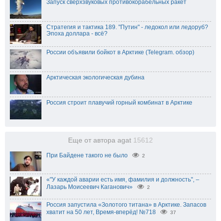
Запуск сверхзвуковых противокорабельных ракет
Стратегия и тактика 189. "Путин" - ледокол или ледоруб?
Эпоха доллара - всё?
России объявили бойкот в Арктике (Telegram. обзор)
Арктическая экологическая дубина
Россия строит плавучий горный комбинат в Арктике
Еще от автора agat
15612
При Байдене такого не было
2
«"У каждой аварии есть имя, фамилия и должность", –
Лазарь Моисеевич Каганович»
2
Россия запустила «Золотого титана» в Арктике. Запасов
хватит на 50 лет, Время-вперёд! №718
37