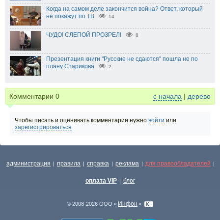
Когда на самом деле закончится война? Ответ, который
не покажут по ТВ
14
ЧУДО! СЛЕПОЙ ПРОЗРЕЛ!
8
Презентация книги "Русские не сдаются" пошла не по
плану Старикова
2
Комментарии
0
с начала
|
дерево
Чтобы писать и оценивать комментарии нужно
войти
или
зарегистрироваться
администрация
правила
справка
реклама
для правообладателей
|
|
|
|
|
оплата VIP
блог
|
Инфон
© 2008-2026 ООО «
»