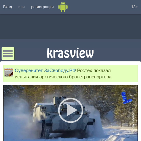
Вход
или
регистрация
18+
Суверенитет ЗаСвободу.РФ
Ростех показал
испытания арктического бронетранспортера