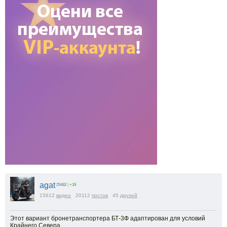
agat
25482
|
+19
15612
видео
20112
постов
45
друзей
Этот вариант бронетранспортера БТ-3Ф адаптирован для условий
Крайнего Севера.