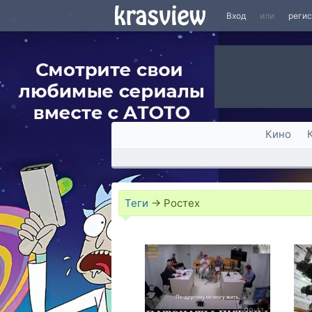
Вход
или
реги
Кино
Теги
→
Ростех
00:41