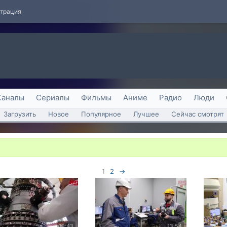
страция
Каналы
Сериалы
Фильмы
Аниме
Радио
Люди
Загрузить
Новое
Популярное
Лучшее
Сейчас смотрят
1
2
→
10:43
13:54