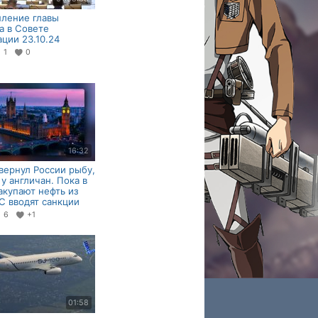
ление главы
а в Совете
ции 23.10.24
1
0
16:32
вернул России рыбу,
 у англичан. Пока в
купают нефть из
ЕС вводят санкции
6
+1
01:58