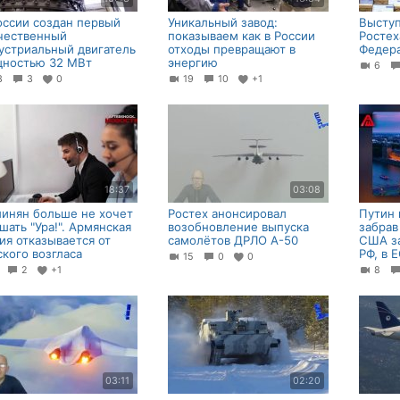
оссии создан первый
Уникальный завод:
Выступ
чественный
показываем как в России
Ростех
устриальный двигатель
отходы превращают в
Федера
ностью 32 МВт
энергию
6
13
3
0
19
10
+1
18:37
03:08
инян больше не хочет
Ростех анонсировал
Путин 
шать "Ура!". Армянская
возобновление выпуска
забрав
ия отказывается от
самолётов ДРЛО А-50
США за
ского возгласа
РФ, в 
15
0
0
7
2
+1
8
03:11
02:20