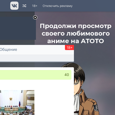
18+
Отключить рекламу
18+
Общение
40
01:08:58