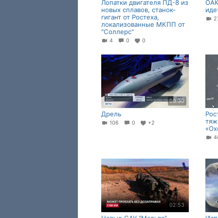
Лопатки двигателя ПД-8 из
ОАК
новых сплавов, станок-
иде
гигант от Ростеха,
локализованные МКПП от
"Соллерс"
4
0
0
00:30
Дрель
Рос
тяж
106
0
+2
«Ох
02:53