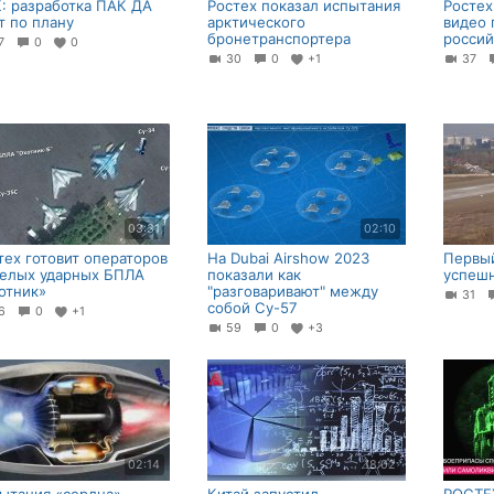
: разработка ПАК ДА
Ростех показал испытания
Ростех
т по плану
арктического
видео 
бронетранспортера
россий
27
0
0
30
0
+1
37
03:31
02:10
тех готовит операторов
На Dubai Airshow 2023
Первы
елых ударных БПЛА
показали как
успешн
отник»
"разговаривают" между
31
собой Су-57
46
0
+1
59
0
+3
02:14
18:02