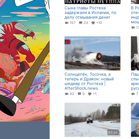
Сына главы Ростеха
В Р
задержали в Испании, по
оте
делу отмывания денег
инд
мощ
157
23
+10
16:20
Солнцепёк, Тосочка, а
Паш
теперь и Дракон: новый
слы
шедевр от Ростеха |
арм
AfterShock.news
рус
43
0
+1
07:29