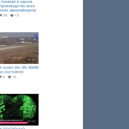
 показал в одном
производство всех
ских авиалайнеров
29
+3
02:26
й полет Ил-96-400М
о состоялся
0
+5
00:42