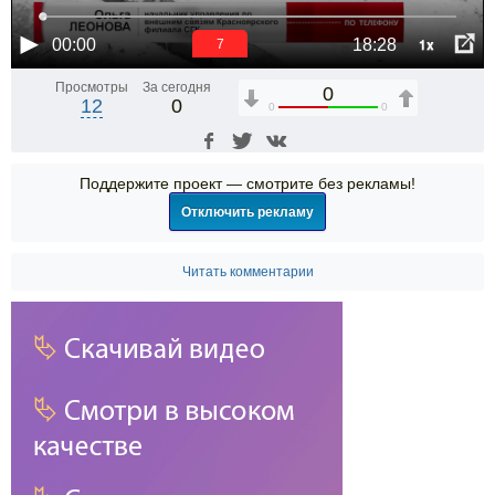
1x
00:00
18:28
6
Просмотры
За сегодня
0
12
0
0
0
Поддержите проект — смотрите без рекламы!
Отключить рекламу
Читать комментарии