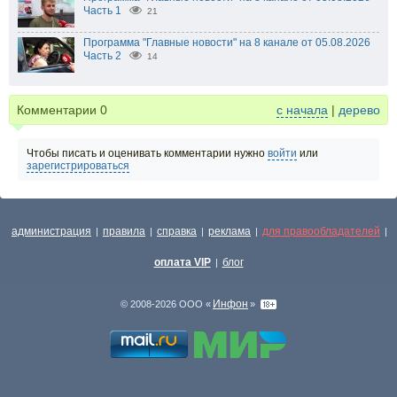
Часть 1
21
Программа "Главные новости" на 8 канале от 05.08.2026
Часть 2
14
Комментарии
0
с начала
|
дерево
Чтобы писать и оценивать комментарии нужно
войти
или
зарегистрироваться
администрация
правила
справка
реклама
для правообладателей
|
|
|
|
|
оплата VIP
блог
|
Инфон
© 2008-2026 ООО «
»