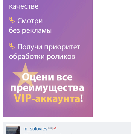
m_soloviev
683
|
−3