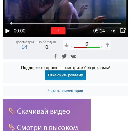
1x
00:00
05:14
6
Просмотры
За сегодня
0
14
0
1
1
Поддержите проект — смотрите без рекламы!
Отключить рекламу
Читать комментарии