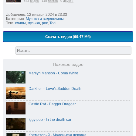
583
видео
148
постов
0
друзей
Добавлено: 12 января 2024 в 23:33
Категория:
Музыка и видеоклипы
Теги:
клипы
,
музыка
,
рок
,
Tool
Скачать видео (69.47 Мб)
Похожее видео
Marilyn Manson - Coma White
Darkher – Love's Sudden Death
Castle Rat - Dagger Dragger
Iggy pop - In the death car
Крематорий - Маленькая девочка