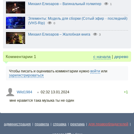
Михаил Елизаров – Вагинальный голкипер
1
Элементы: Модель для сборки (Сотый эфир ٠ последний)
(VHS-Rip)
0
Михаил Елизаров – Жалобная книга
3
Комментарии
1
с начала
|
дерево
Чтобы писать и оценивать комментарии нужно
войти
или
зарегистрироваться
Wild1984
02:32 13.01.2024
+1
○
мне нравится така музыка ты не один
администрация
правила
справка
реклама
для правообладателей
|
|
|
|
|