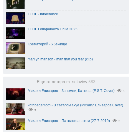
TOOL - Intolerance
TOOL Lollapalooza Chile 2025
Крематорий - Убежище
marilyn manson - man that you fear (clip)
Еще от автора m_soloviev
583
Михаил Елизаров – Запомни, Катюша (E.S.T. Cover)
1
kothbegemoth - В светлом ахуе (Михаил Елизаров Cover)
6
Михаил Елизаров – Патологоанатом (27-7-2019)
2