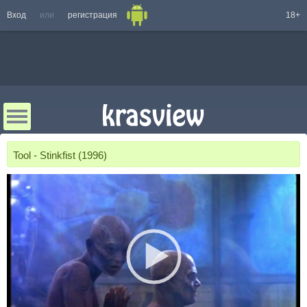
Вход
или
регистрация
18+
Tool - Stinkfist (1996)