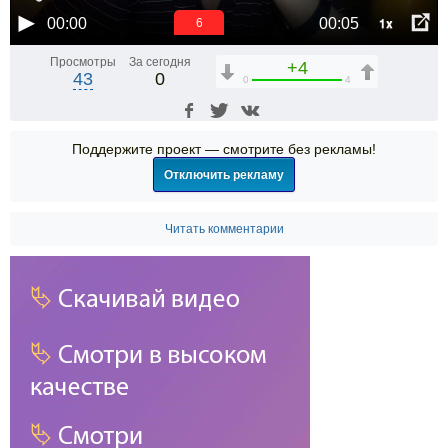
1x
00:00
00:05
6
Просмотры
За сегодня
+4
43
0
0
4
Поддержите проект — смотрите без рекламы!
Отключить рекламу
Читать комментарии