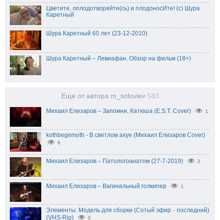
Цветите, оплодотворяйте(сь) и плодоносИте! (с) Шура
Каретный
Шура Каретный 60 лет (23-12-2010)
Шура Каретный – Левиафан. Обзор на фильм (18+)
Еще от автора m_soloviev
583
Михаил Елизаров – Запомни, Катюша (E.S.T. Cover)
1
kothbegemoth - В светлом ахуе (Михаил Елизаров Cover)
6
Михаил Елизаров – Патологоанатом (27-7-2019)
2
Михаил Елизаров – Вагинальный голкипер
1
Элементы: Модель для сборки (Сотый эфир ٠ последний)
(VHS-Rip)
0