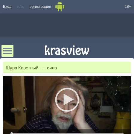
Вход
или
регистрация
18+
Шура Каретный - ... сила