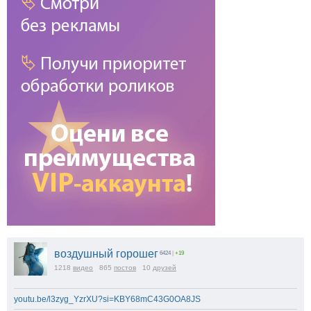
воздушный горошег
6424
|
+19
1218
видео
865
постов
10
друзей
youtu.be/l3zyg_YzrXU?si=KBY68mC43G0OA8JS