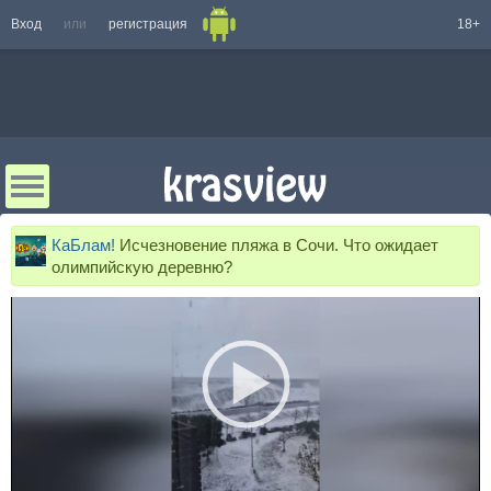
Вход
или
регистрация
18+
КаБлам!
Исчезновение пляжа в Сочи. Что ожидает
олимпийскую деревню?