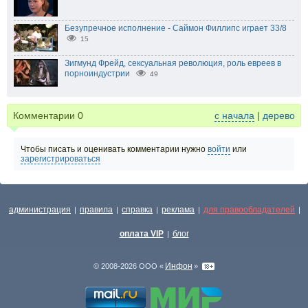
Безупречное исполнение - Саймон Филлипс играет 33/8
15
Зигмунд Фрейд, сексуальная революция, роль евреев в
порноиндустрии
49
Комментарии
0
с начала
|
дерево
Чтобы писать и оценивать комментарии нужно
войти
или
зарегистрироваться
администрация
правила
справка
реклама
для правообладателей
|
|
|
|
|
оплата VIP
блог
|
Инфон
© 2008-2026 ООО «
»