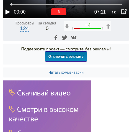
1x
00:00
07:11
6
Просмотры
За сегодня
+4
124
0
3
7
Поддержите проект — смотрите без рекламы!
Отключить рекламу
Читать комментарии