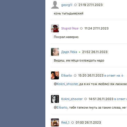
georg1i
21:19 27.11.2023
○
конь тыгыдымский
Stupid fAce
11:24 27.11.2023
○
Посрал наверно
Дядя Лёха
21:52 26.11.2023
•
Видиш, им яйца охлаждать надо
Elbarto
15:20 26.11.2023
в ответ на ↓
○
@
Kokni_shooter
,
да я их тож люблю) яж ласково
Kokni_shooter
14:51 26.11.2023
в ответ
○
@
Elbarto
,
тебя тапком пнуть за такие слова, не
Red_1
01:00 26.11.2023
○