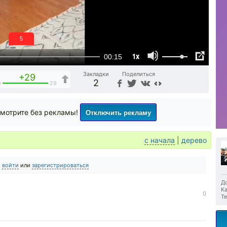
4
1x
00:15
Закладки
Поделиться
+29
2
0
29
Отключить рекламу
мотрите без рекламы!
с начала
|
дерево
о
войти
или
зарегистрироваться
До
Ка
0
Те