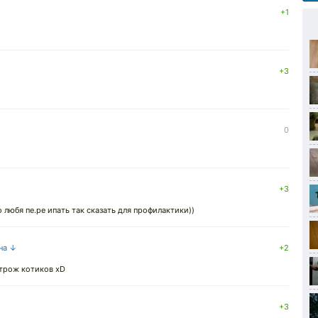
+1
+3
0
+3
 любя пе.ре ипать так сказать для профилактики))
 на ↓
+2
 трож котиков xD
+3