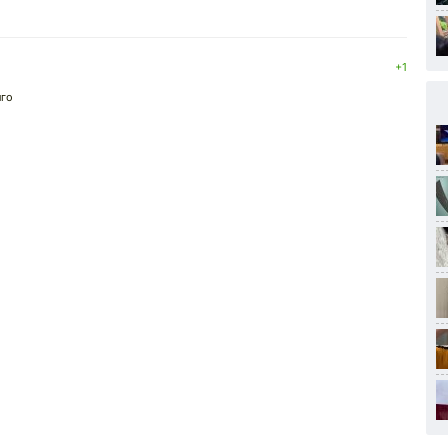
+1
лго