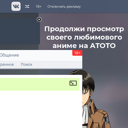
18+
Отключить рекламу
18+
Общение
тренное
Поиск