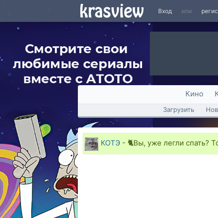
Вход
или
реги
Кино
Загрузить
Нов
КОТЭ
- 🐈Вы, уже легли спать? Т