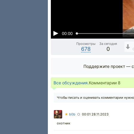
00:00
Просмотры
За сегодня
678
0
Поддержите проект — с
Все обсуждения.
Комментарии
8
Чтобы писать и оценивать комментарии нужн
★
b0b
00:01 28.11.2023
○
охотник