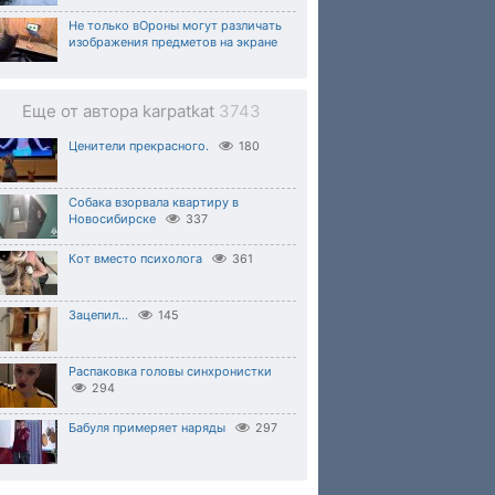
Не только вОроны могут различать
изображения предметов на экране
Еще от автора karpatkat
3743
Ценители прекрасного.
180
Собака взорвала квартиру в
Новосибирске
337
Кот вместо психолога
361
Зацепил...
145
Распаковка головы синхронистки
294
Бабуля примеряет наряды
297