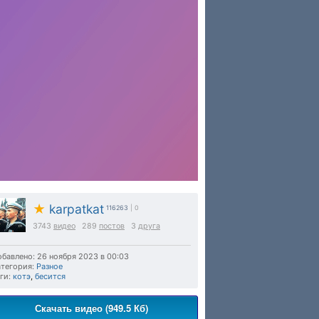
★
karpatkat
116263
| 0
3743
видео
289
постов
3
друга
бавлено: 26 ноября 2023 в 00:03
тегория:
Разное
ги:
котэ
,
бесится
Скачать видео (949.5 Кб)