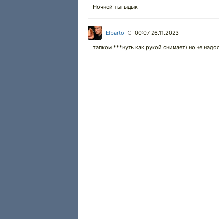
Ночной тыгыдык
Elbarto
00:07 26.11.2023
○
тапком ***нуть как рукой снимает) но не надо