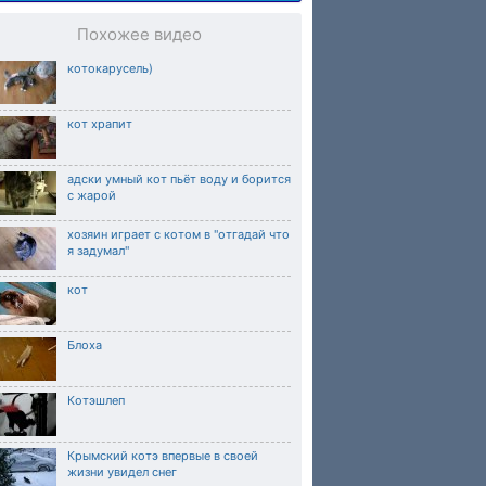
Похожее видео
котокарусель)
кот храпит
адски умный кот пьёт воду и борится
с жарой
хозяин играет с котом в "отгадай что
я задумал"
кот
Блоха
Котэшлеп
Крымский котэ впервые в своей
жизни увидел снег