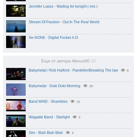
Jennifer Lopez - Waiting for tonight ( mix )
Stream Of Passion - Out In The Real World
Xe-NONE - Digital Fucker A.D.
Еще от автора Alexus90
25
Babymetal / Rob Halford - Painkiller/Breaking The law
8
Babymetal - Doki Doki Morning
29
Band MAID - Shambles
10
Wagakki Band - Starlight
3
Sim - Blah Blah Blah
4