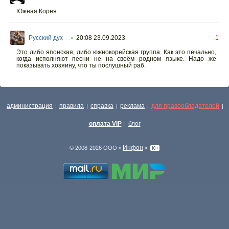
Южная Корея.
Русский дух
20:08 23.09.2023
-1
•
Это либо японская, либо южнокорейская группа. Как это печально,
когда исполняют песни не на своём родном языке. Надо же
показывать хозяину, что ты послушный раб.
администрация
правила
справка
реклама
для правообладателей
|
|
|
|
|
оплата VIP
блог
|
Инфон
© 2008-2026 ООО «
»