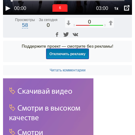
1x
00:00
03:00
6
Просмотры
За сегодня
0
58
0
3
3
Поддержите проект — смотрите без рекламы!
Отключить рекламу
Читать комментарии