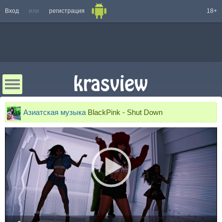
Вход
или
регистрация
18+
Азиатская музыка
BlackPink - Shut Down