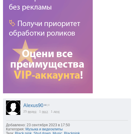
Alexus90
44
| 0
25
видео
1
пост
1
друг
Добавлено: 23 сентября 2023 в 17:50
Категория:
Музыка и видеоклипы
Теги:
Black pink
,
Shut down
,
Music
,
Blackpink