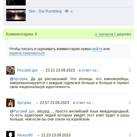
Sim - The Rumbling
9
Комментарии
4
с начала
|
дерево
Чтобы писать и оценивать комментарии нужно
войти
или
зарегистрироваться
Русский дух
23:21 23.09.2023
в ответ на ↓
0
•
@
Артурка
,
Да да рассказывай. Что японцы, что южнокорейцы,
американизируются с каждым годом всё больше и больше и теряют
свою национальную идентичность.
Артурка
22:57 23.09.2023
в ответ на ↓
0
○
@
Русский дух
,
абсурд...., просто английский язык международный,
то есть аудитория людей которые увидят этот клип будет в разы
больше, чем если бы они спели на корейском
Alexus90
21:23 23.09.2023
0
○