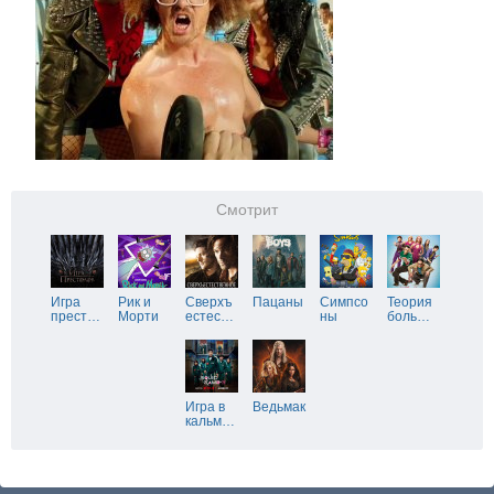
Смотрит
Игра
Рик и
Сверхъ
Пацаны
Симпсо
Теория
прест
…
Морти
естес
…
ны
боль
…
Игра в
Ведьмак
кальм
…