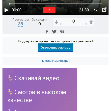
1x
00:00
21:39
6
Просмотры
За сегодня
0
38
0
0
0
Поддержите проект — смотрите без рекламы!
Отключить рекламу
Читать комментарии