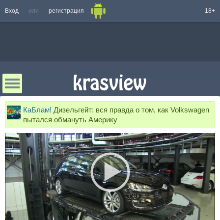
Вход
или
регистрация
18+
КаБлам!
Дизельгейт: вся правда о том, как Volkswagen
пытался обмануть Америку