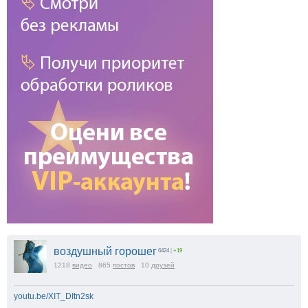
воздушный горошег
6424
|
+19
1218
видео
865
постов
10
друзей
youtu.be/XIT_DItn2sk