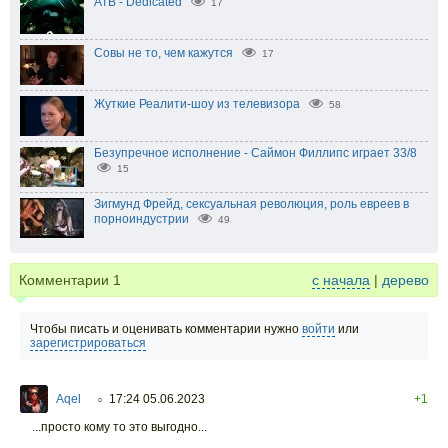
ATB - Dedicated
17
Совы не то, чем кажутся
17
Жуткие Реалити-шоу из телевизора
58
Безупречное исполнение - Саймон Филлипс играет 33/8
15
Зигмунд Фрейд, сексуальная революция, роль евреев в
порноиндустрии
49
Комментарии
1
с начала
|
дерево
Чтобы писать и оценивать комментарии нужно
войти
или
зарегистрироваться
Aqel
17:24 05.06.2023
+1
○
...просто кому то это выгодно...